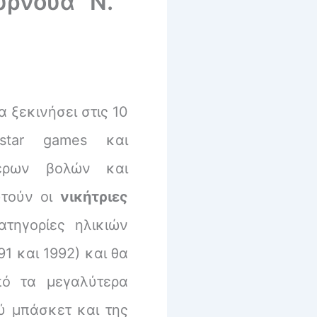
υρνουά “Ν.
 ξεκινήσει στις 10
star games και
θέρων βολών και
υτούν οι
νικήτριες
ατηγορίες ηλικιών
91 και 1992) και θα
πό τα μεγαλύτερα
ύ μπάσκετ και της