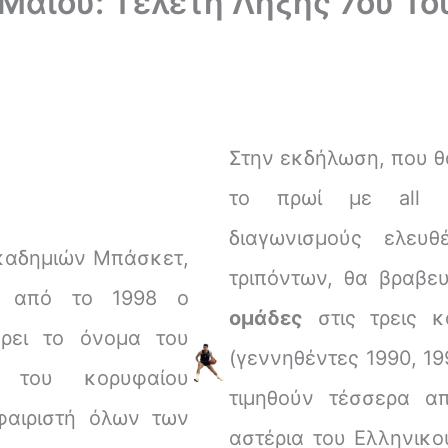
Μαϊου: Τελετή Λήξης 7ου Το
Στην εκδήλωση, που θα
το πρωί με all 
διαγωνισμούς ελευ
καδημιών Μπάσκετ,
τριπόντων, θα βραβε
ι από το 1998 ο
ομάδες
στις τρεις κ
ρει το όνομα του
(γεννηθέντες 1990, 19
 του κορυφαίου
τιμηθούν τέσσερα α
αιριστή όλων των
αστέρια του Ελληνικο