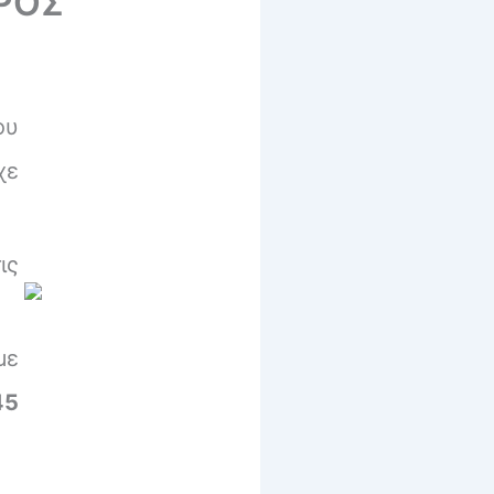
ΑΡΟΣ
ου
χε
ις
με
45