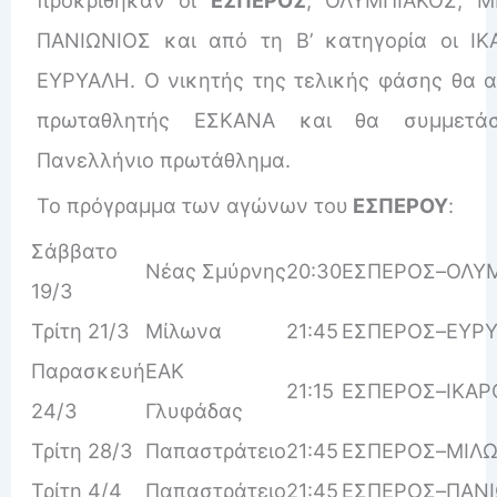
ΠΑΝΙΩΝΙΟΣ και από τη Β’ κατηγορία οι ΙΚ
ΕΥΡΥΑΛΗ. Ο νικητής της τελικής φάσης θα α
πρωταθλητής ΕΣΚΑΝΑ και θα συμμετάσ
Πανελλήνιο πρωτάθλημα.
Το πρόγραμμα των αγώνων του
ΕΣΠΕΡΟΥ
:
Σάββατο
Νέας Σμύρνης
20:30
ΕΣΠΕΡΟΣ
–
ΟΛΥ
19/3
Τρίτη 21/3
Μίλωνα
21:45
ΕΣΠΕΡΟΣ
–
ΕΥΡ
Παρασκευή
ΕΑΚ
21:15
ΕΣΠΕΡΟΣ
–
ΙΚΑΡ
24/3
Γλυφάδας
Τρίτη 28/3
Παπαστράτειο
21:45
ΕΣΠΕΡΟΣ
–
ΜΙΛ
Τρίτη 4/4
Παπαστράτειο
21:45
ΕΣΠΕΡΟΣ
–
ΠΑΝΙ