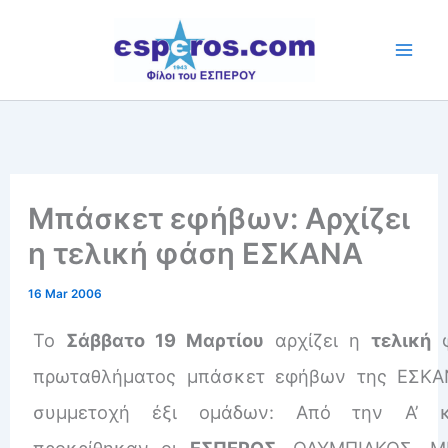
Skip
to
content
Μπάσκετ εφήβων: Αρχίζει
η τελική φάση ΕΣΚΑΝΑ
16 Mar 2006
Το
Σάββατο 19 Μαρτίου
αρχίζει η
τελική
φ
πρωταθλήματος μπάσκετ εφήβων της ΕΣΚΑ
συμμετοχή έξι ομάδων: Από την Α’ κ
προκρίθηκαν οι
ΕΣΠΕΡΟΣ
, ΟΛΥΜΠΙΑΚΟΣ, Μ