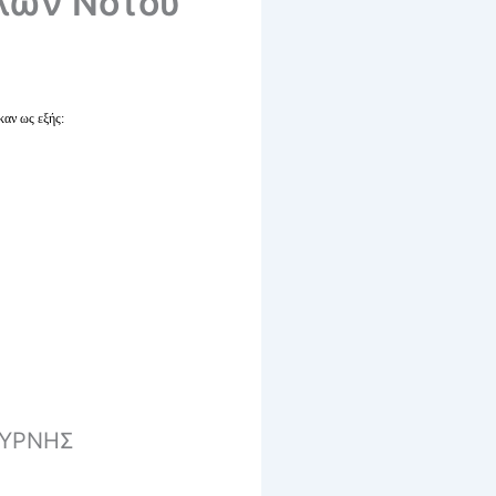
λων Νότου
αν ως εξής:
ΜΥΡΝΗΣ