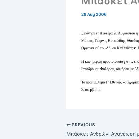
Μπάσκετ Α
28 Aug 2006
Ξεκίνησε τη Δευτέρα 28 Αυγούστου η
Μίσσας, Γιώργος Κετσελίδης, Θανάσης
Οργανισμού του Δήμου Καλλιθέας κ.
Η καθημερινή προετοιμασία για τις επ
Ιπποδρόμου Φαλήρου, ασκήσεις με βά
Το πρωτάθλημα Γ’ Εθνικής κατηγορία
Σεπτεμβρίου.
PREVIOUS
Μπάσκετ Ανδρών: Ανανέωση 