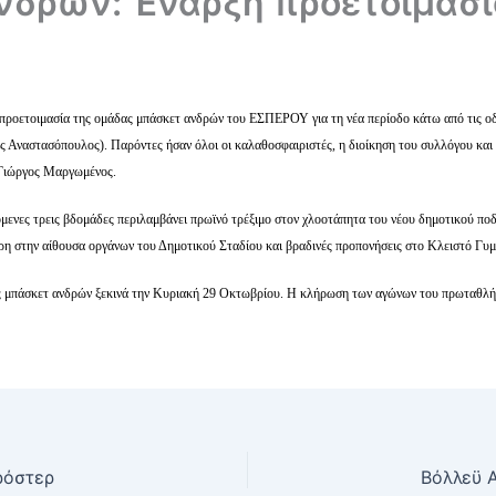
νδρών: Έναρξη προετοιμασί
 προετοιμασία της ομάδας μπάσκετ ανδρών του ΕΣΠΕΡΟΥ για τη νέα περίοδο κάτω από τις 
 Αναστασόπουλος). Παρόντες ήσαν όλοι οι καλαθοσφαιριστές, η διοίκηση του συλλόγου κα
 Γιώργος Μαργωμένος.
όμενες τρεις βδομάδες περιλαμβάνει πρωϊνό τρέξιμο στον χλοοτάπητα του νέου δημοτικού πο
ρη στην αίθουσα οργάνων του Δημοτικού Σταδίου και βραδινές προπονήσεις στο Κλειστό Γ
ς μπάσκετ ανδρών ξεκινά την Κυριακή 29 Οκτωβρίου. Η κλήρωση των αγώνων του πρωταθλήμ
ρόστερ
Βόλλεϋ 