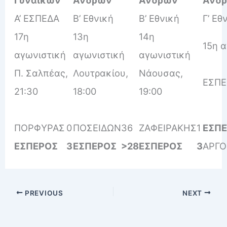
Α’ ΕΣΠΕΔΑ
Β’ Εθνική
Β’ Εθνική
Γ’ Εθ
17η
13η
14η
15η 
αγωνιστική
αγωνιστική
αγωνιστική
Π. Σαλπέας,
Λουτρακίου,
Νάουσας,
ΕΣΠΕ
21:30
18:00
19:00
ΠΟΡΦΥΡΑΣ
0
ΠΟΣΕΙΔΩΝ
36
ΖΑΦΕΙΡΑΚΗΣ
1
ΕΣΠ
ΕΣΠΕΡΟΣ
3
ΕΣΠΕΡΟΣ
>28
ΕΣΠΕΡΟΣ
3
ΑΡΓ
PREVIOUS
NEXT