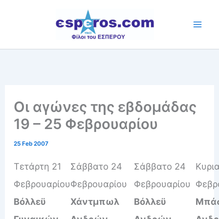
Skip
to
content
Οι αγώνες της εβδομάδας
19 – 25 Φεβρουαρίου
25 Feb 2007
Τετάρτη 21
Σάββατο 24
Σάββατο 24
Κυρι
Φεβρουαρίου
Φεβρουαρίου
Φεβρουαρίου
Φεβρ
Βόλλεϋ
Χάντμπωλ
Βόλλεϋ
Μπά
Γυναικών
Ανδρών
Ανδρών
Ανδ