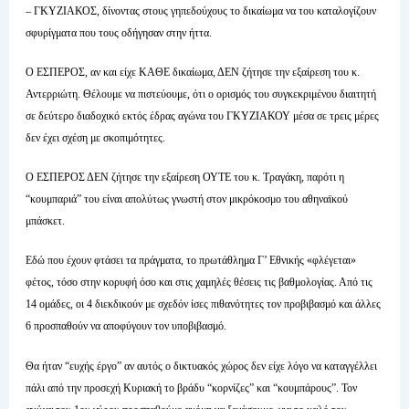
– ΓΚΥΖΙΑΚΟΣ, δίνοντας στους γηπεδούχους το δικαίωμα να του καταλογίζουν
σφυρίγματα που τους οδήγησαν στην ήττα.
Ο ΕΣΠΕΡΟΣ, αν και είχε ΚΑΘΕ δικαίωμα, ΔΕΝ ζήτησε την εξαίρεση του κ.
Αντερριώτη. Θέλουμε να πιστεύουμε, ότι ο ορισμός του συγκεκριμένου διαιτητή
σε δεύτερο διαδοχικό εκτός έδρας αγώνα του ΓΚΥΖΙΑΚΟΥ μέσα σε τρεις μέρες
δεν έχει σχέση με σκοπιμότητες.
Ο ΕΣΠΕΡΟΣ ΔΕΝ ζήτησε την εξαίρεση ΟΥΤΕ του κ. Τραγάκη, παρότι η
“κουμπαριά” του είναι απολύτως γνωστή στον μικρόκοσμο του αθηναϊκού
μπάσκετ.
Εδώ που έχουν φτάσει τα πράγματα, το πρωτάθλημα Γ’ Εθνικής «φλέγεται»
φέτος, τόσο στην κορυφή όσο και στις χαμηλές θέσεις τις βαθμολογίας. Από τις
14 ομάδες, οι 4 διεκδικούν με σχεδόν ίσες πιθανότητες τον προβιβασμό και άλλες
6 προσπαθούν να αποφύγουν τον υποβιβασμό.
Θα ήταν “ευχής έργο” αν αυτός ο δικτυακός χώρος δεν είχε λόγο να καταγγέλλει
πάλι από την προσεχή Κυριακή το βράδυ “κορνίζες” και “κουμπάρους”. Τον