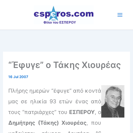
Skip
to
content
“Έφυγε” ο Τάκης Χιουρέας
16 Jul 2007
Πλήρης ημερών “έφυγε” από κοντά
μας σε ηλικία 93 ετών ένας από
τους “πατριάρχες” του
ΕΣΠΕΡΟΥ
, ο
Δημήτρης (Τάκης) Χιουρέας
, που