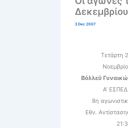
Οι αγώνες 
Δεκεμβρίο
3 Dec 2007
Τετάρτη 
Νοεμβρί
Βόλλεϋ Γυναικ
Α’ ΕΣΠΕ
8η αγωνιστι
Εθν. Αντίσταση
21: