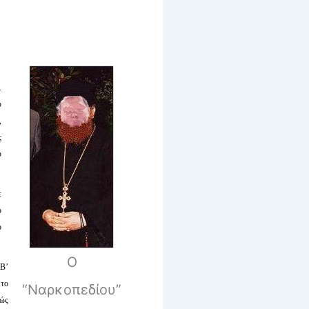
.
υ
,
ς
υ
ε
ύ
ο
Ο
(Β’
 το
“Ναρκοπεδίου”
πώς