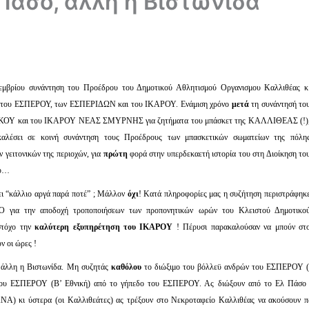
 Πάσο, άλλη η Βιστωνίδα
εμβρίου συνάντηση του Προέδρου του Δημοτικού Αθλητισμού Οργανισμου Καλλιθέας κ
 του ΕΣΠΕΡΟΥ, των ΕΣΠΕΡΙΔΩΝ και του ΙΚΑΡΟΥ. Ενάμιση χρόνο
μετά
τη συνάντησή το
ΑΚΟΥ και του ΙΚΑΡΟΥ ΝΕΑΣ ΣΜΥΡΝΗΣ για ζητήματα του μπάσκετ της ΚΑΛΛΙΘΕΑΣ (!)
λέσει σε κοινή συνάντηση τους Προέδρους των μπασκετικών σωματείων της πόλη
γειτονικών της περιοχών, για
πρώτη
φορά στην υπερδεκαετή ιστορία του στη Διοίκηση το
ου…
ει “κάλλιο αργά παρά ποτέ”
;
Μάλλον
όχι
! Κατά πληροφορίες μας η συζήτηση περιστράφηκ
Ο για την αποδοχή τροποποιήσεων των προπονητικών ωρών του Κλειστού Δημοτικο
στόχο την
καλύτερη εξυπηρέτηση του ΙΚΑΡΟΥ
! Πέρυσι παρακαλούσαν να μπούν στ
ν οι ώρες !
 άλλη η Βιστωνίδα. Μη συζητάς
καθόλου
το διώξιμο του βόλλεϋ ανδρών του ΕΣΠΕΡΟΥ 
του ΕΣΠΕΡΟΥ (Β’ Εθνική) από το γήπεδο του ΕΣΠΕΡΟΥ. Ας διώξουν από το Ελ Πάσο
) κι ύστερα (οι Καλλιθεάτες) ας τρέξουν στο Νεκροταφείο Καλλιθέας να ακούσουν 