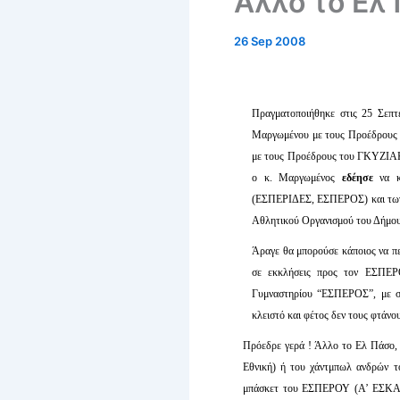
Άλλο το Ελ
26 Sep 2008
Πραγματοποιήθηκε στις 25 Σεπτ
Μαργωμένου με τους Προέδρους
με τους Προέδρους του ΓΚΥΖΙ
ο κ. Μαργωμένος
εδέησε
να κα
(ΕΣΠΕΡΙΔΕΣ, ΕΣΠΕΡΟΣ) και των 
Αθλητικού Οργανισμού του Δήμ
Άραγε θα μπορούσε κάποιος να π
σε εκκλήσεις προς τον ΕΣΠΕΡ
Γυμναστηρίου “ΕΣΠΕΡΟΣ”, με 
κλειστό και φέτος δεν τους φτάνου
Πρόεδρε γερά ! Άλλο το Ελ Πάσο,
Εθνική) ή του χάντμπωλ ανδρών 
μπάσκετ του ΕΣΠΕΡΟΥ (Α’ ΕΣΚΑΝΑ