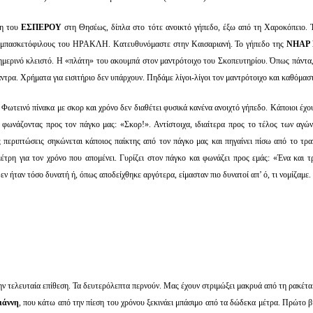
χη του
ΕΣΠΕΡΟΥ
στη Θησέως, δίπλα στο τότε ανοικτό γήπεδο, έξω από τη Χαροκόπειο. Τ
ς μπασκετόφιλους του ΗΡΑΚΛΗ. Κατευθυνόμαστε στην Καισαριανή. Το γήπεδο της
ΝΗΑΡ
μερινό κλειστό. Η «πλάτη» του ακουμπά στον μαντρότοιχο του Σκοπευτηρίου. Όπως πάντα, 
ντρα. Χρήματα για εισιτήριο δεν υπάρχουν. Πηδάμε λίγοι-λίγοι τον μαντρότοιχο και καθόμαστ
. Φωτεινό πίνακα με σκορ και χρόνο δεν διαθέτει φυσικά κανένα ανοιχτό γήπεδο. Κάποιοι έχο
φωνάζοντας προς τον πάγκο μας: «Σκορ!». Αντίστοιχα, ιδιαίτερα προς το τέλος των αγών
 περιπτώσεις σηκώνεται κάποιος παίκτης από τον πάγκο μας και πηγαίνει πίσω από το τρα
έτρη για τον χρόνο που απομένει. Γυρίζει στον πάγκο και φωνάζει προς εμάς: «Ένα και τρ
εν ήταν τόσο δυνατή ή, όπως αποδείχθηκε αργότερα, είμασταν πιο δυνατοί απ’ ό, τι νομίζαμε.
ην τελευταία επίθεση. Τα δευτερόλεπτα περνούν. Μας έχουν στριμώξει μακρυά από τη ρακέτ
ιάννη
, που κάτω από την πίεση του χρόνου ξεκινάει μπάσιμο από τα δώδεκα μέτρα. Πρώτο β