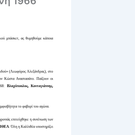
νή 1966
ικού μπάσκετ, ας θυμηθούμε κάποια
 Ινδού» (Λεωφόρος Αλεξάνδρας), στο
ον Κώστα Αναστασάτο. Παίζουν οι
968:
Βλαχόπουλος, Κοντογιάννης,
μφισβήτητα το φαβορί του αγώνα.
 χρονιάς επιτεύχθηκε η συνένωση των
ΙΘΕΑ
. Όλη η Καλλιθέα υποστηρίζει