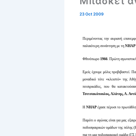
Μπάσκετ αν
23 Oct 2009
Περιμένοντας την αυριανή επανεμ
παλαιότερη συνάντηση με τη
ΝΗΑΡ
Φθινόπωρο
1966
. Πρώτη αγωνιστικ
Εμείς έχουμε μόλις προβιβαστεί. Π
μοναδικό τότε «κλειστό» της Αθ
πιτσιρικάδες, που θα κατακτού
Τσιτσακόπουλος, Αλάτης, Α. Αντ
Η
ΝΗΑΡ
έχασε πέρυσι το πρωτάθλη
Παρότι ο αγώνας είναι για μας εξαι
ποδοσφαιρικών ομάδων της πόλ
πια τη μια ποδοσφαιρική ομάδα (