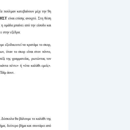
α πούλμαν κατεβαίνουν μέχι την 9η
 ΗΣΤ
είναι επίσης ανοιχτό. Στη θέση
η ομάδα μπαίνει από την είσοδο και
ε στην εξέδρα.
υμε εξειδικευτεί να κρατάμε το σκορ,
ων, όταν το σκορ είναι στον πόντο,
πέζι της γραμματείας, ρωτώντας τον
ιάντα πέντε» ή «ένα καλάθι εμείς».
 Τάϊμ άουτ.
α. Δύσκολα θα βάλουμε το καλάθι της
ήμα, δεύτερο βήμα και σουτάρει από