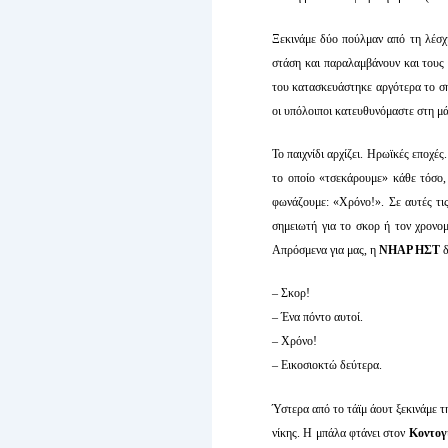
Ξεκινάμε δύο πούλμαν από τη λέσ
στάση και παραλαμβάνουν και του
του κατασκευάστηκε αργότερα το ση
οι υπόλοιποι κατευθυνόμαστε στη μά
Το παιχνίδι αρχίζει. Ηρωϊκές εποχές
το οποίο «τσεκάρουμε» κάθε τόσο, 
φωνάζουμε: «Χρόνο!». Σε αυτές τις
σημειωτή για το σκορ ή τον χρονομ
Απρόσμενα για μας, η
ΝΗΑΡ ΗΣΤ
δ
– Σκορ!
– Ένα πόντο αυτοί.
– Χρόνο!
– Εικοσιοκτώ δεύτερα.
Ύστερα από το τάϊμ άουτ ξεκινάμε τ
νίκης. Η μπάλα φτάνει στον
Κοντογ