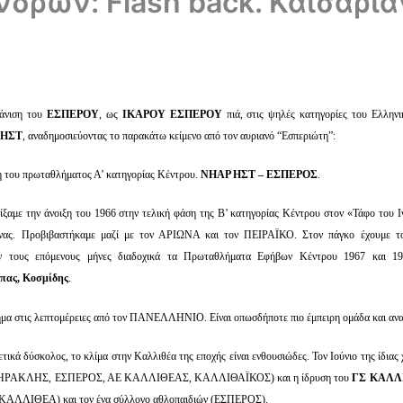
δρών: Flash back. Καισαρια
φάνιση του
ΕΣΠΕΡΟΥ
, ως
ΙΚΑΡΟΥ ΕΣΠΕΡΟΥ
πιά, στις ψηλές κατηγορίες του Ελλην
 ΗΣΤ
, αναδημοσιεύοντας το παρακάτω κείμενο από τον αυριανό “Εσπεριώτη”:
ή του πρωταθλήματος Α’ κατηγορίας Κέντρου.
ΝΗΑΡ ΗΣΤ – ΕΣΠΕΡΟΣ
.
αίξαμε την άνοιξη του 1966 στην τελική φάση της Β’ κατηγορίας Κέντρου στον «Τάφο του
ήνας. Προβιβαστήκαμε μαζί με τον ΑΡΙΩΝΑ και τον ΠΕΙΡΑΪΚΟ. Στον πάγκο έχουμε τ
σαν τους επόμενους μήνες διαδοχικά τα Πρωταθλήματα Εφήβων Κέντρου 1967 και 1
ύπας, Κοσμίδης
.
μα στις λεπτομέρειες από τον ΠΑΝΕΛΛΗΝΙΟ. Είναι οπωσδήποτε πιο έμπειρη ομάδα και ανα
ρετικά δύσκολος, το κλίμα στην Καλλιθέα της εποχής είναι ενθουσιώδες. Τον Ιούνιο της ίδιας
ης (ΗΡΑΚΛΗΣ, ΕΣΠΕΡΟΣ, ΑΕ ΚΑΛΛΙΘΕΑΣ, ΚΑΛΛΙΘΑΪΚΟΣ) και η ίδρυση του
ΓΣ ΚΑΛΛ
ΓΣ ΚΑΛΛΙΘΕΑ) και τον ένα σύλλογο αθλοπαιδιών (ΕΣΠΕΡΟΣ).