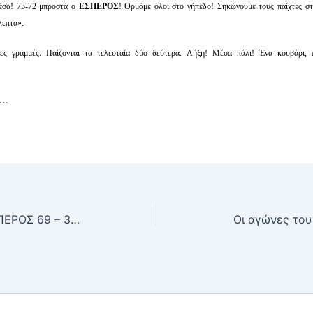
έσα! 73-72 μπροστά ο
ΕΣΠΕΡΟΣ
! Ορμάμε όλοι στο γήπεδο! Σηκώνουμε τους παίχτες σ
λεπτα».
ιες γραμμές. Παίζονται τα τελευταία δύο δεύτερα. Λήξη! Μέσα πάλι! Ένα κουβάρι, π
α…
Mπάσκετ εφήβων: ΙΚΑΡΟΣ ΕΣΠΕΡΟΣ 69 – 34 ΔΡΑΠΕΤΣΩΝΑ