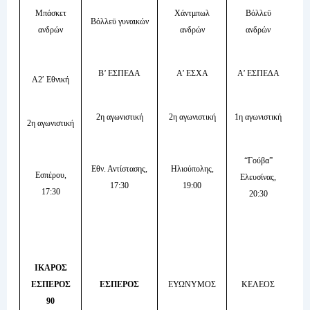
Μπάσκετ
Χάντμπωλ
Βόλλεϋ
Βόλλεϋ γυναικών
ανδρών
ανδρών
ανδρών
Β’ ΕΣΠΕΔΑ
Α’ ΕΣΧΑ
Α’ ΕΣΠΕΔΑ
Α2′ Εθνική
2η αγωνιστική
2η αγωνιστική
1η αγωνιστική
2η αγωνιστική
“Γούβα”
Εθν. Αντίστασης,
Ηλιούπολης,
Εσπέρου,
Ελευσίνας,
17:30
19:00
17:30
20:30
ΙΚΑΡΟΣ
ΕΣΠΕΡΟΣ
ΕΣΠΕΡΟΣ
ΕΥΩΝΥΜΟΣ
ΚΕΛΕΟΣ
90