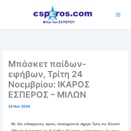
Skip
to
content
Μπάσκετ παίδων-
εφήβων, Τρίτη 24
Νοεμβρίου: IKAΡΟΣ
ΕΣΠΕΡΟΣ – ΜΙΛΩΝ
24 Nov 2009
Με δύο ενδιαφέροντες αγώνες ολοκληρώνεται σήμερα Τρίτη στο Κλειστό
“Εθνικής Αντίστασης” της Καλλιθέας (Ιφιγενείας και Δοϊράνης) ο 1ος γύρος