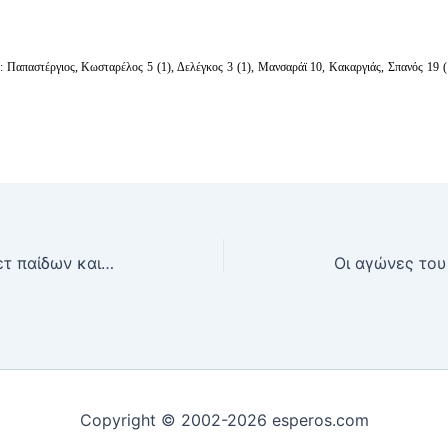
: Παπαστέργιος, Κωσταρέλος 5 (1), Δελέγκος 3 (1), Μανσαράϊ 10, Κακαργιάς, Σπανός 19 (
Τρίτη 16 Φεβρουαρίου, Μπάσκετ παίδων και εφήβων: ΜΙΛΩΝ – ΙΚΑΡΟΣ ΕΣΠΕΡΟΣ
Copyright © 2002-2026 esperos.com