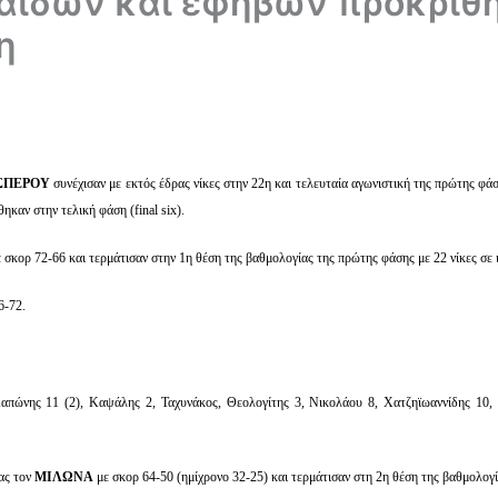
αίδων και εφήβων προκρίθ
η
ΣΠΕΡΟΥ
συνέχισαν με εκτός έδρας νίκες στην 22η και τελευταία αγωνιστική της πρώτης φ
καν στην τελική φάση (final six).
ε σκορ 72-66 και τερμάτισαν στην 1η θέση της βαθμολογίας της πρώτης φάσης με 22 νίκες σε 
6-72.
πώνης 11 (2), Καψάλης 2, Ταχυνάκος, Θεολογίτης 3, Νικολάου 8, Χατζηϊωαννίδης 10, 
ρας τον
ΜΙΛΩΝΑ
με σκορ 64-50 (ημίχρονο 32-25) και τερμάτισαν στη 2η θέση της βαθμολογ