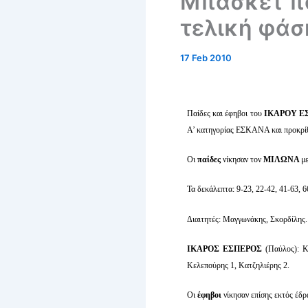
Μπάσκετ π
τελική φάσ
17 Feb 2010
Παίδες και έφηβοι του
ΙΚΑΡΟΥ Ε
Α’ κατηγορίας ΕΣΚΑΝΑ και προκρίθη
Οι
παίδες
νίκησαν τον
ΜΙΛΩΝΑ
μ
Τα δεκάλεπτα: 9-23, 22-42, 41-63, 6
Διαιτητές: Μαγγωνάκης, Σκορδίλης.
ΙΚΑΡΟΣ EΣΠΕΡΟΣ
(Παύλος): Κα
Κελεπούρης 1, Κατζηλιέρης 2.
Οι
έφηβοι
νίκησαν επίσης εκτός έδ