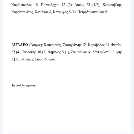
Καράμπουλας 10, Πολυτάρχου 15 (3), Λιούις 23 (1/2), Κερασοβίτης,
Καρασταμάτης, Κατιάκος 8, Κατούφας 6 (1), Πετροδημόπουλος 9.
ΑΙΓΑΛΕΩ
(Λιόγας): Κουκουνιάς, Σοφογιάννης 12, Καράβολας 11, Φωτίου
22 (4), Τσολάκης 16 (3), Δημάκος 5 (1), Ζακυνθινός 4, Ζόντερβαν 9, Εμίρης
3 (1), Τσόπης 2, Σιαμανδούρας.
Το φύλλο αγώνα: