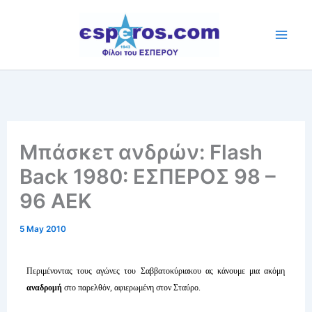
Skip
to
content
Mπάσκετ ανδρών: Flash
Back 1980: ΕΣΠΕΡΟΣ 98 –
96 AEK
5 May 2010
Περιμένοντας τους αγώνες του Σαββατοκύριακου ας κάνουμε μια ακόμη
αναδρομή
στο παρελθόν, αφιερωμένη στον Σταύρο.