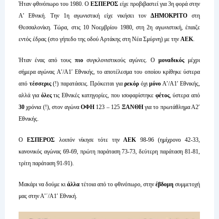
Ήταν φθινόπωρο του 1980. Ο
ΕΣΠΕΡΟΣ
είχε προβιβαστεί για 3η φορά στην
Α’ Εθνική. Την 1η αγωνιστική είχε νικήσει τον
ΔΗΜΟΚΡΙΤΟ
στη
Θεσσαλονίκη. Τώρα, στις 10 Νοεμβρίου 1980, στη 2η αγωνιστική, έπαιζε
εντός έδρας (στο γήπεδο της οδού Αρτάκης στη Νέα Σμύρνη) με την
ΑΕΚ
.
Ήταν ένας από τους
πιο
συγκλονιστικούς αγώνες. Ο
μοναδικός
μέχρι
σήμερα αγώνας Α’/Α1′ Εθνικής, το αποτέλεσμα του οποίου κρίθηκε ύστερα
από
τέσσερις
(!) παρατάσεις. Πρόκειται για
ρεκόρ
όχι
μόνο
Α’/Α1′ Εθνικής,
αλλά για
όλες
τις Εθνικές κατηγορίες, που ισοφαρίστηκε
φέτος
, ύστερα από
30
χρόνια (!), στον αγώνα
ΟΦΗ
123 – 125
ΞΑΝΘΗ
για το πρωτάθλημα Α2′
Εθνικής.
Ο
ΕΣΠΕΡΟΣ
λοιπόν νίκησε τότε την
ΑΕΚ
98-96 (ημίχρονο 42-33,
κανονικός αγώνας 69-69, πρώτη παράταση 73-73, δεύτερη παράταση 81-81,
τρίτη παράταση 91-91).
Μακάρι να δούμε κι
άλλα
τέτοια από το φθινόπωρο, στην
έβδομη
συμμετοχή
μας στην Α’΄/Α1′ Εθνική.