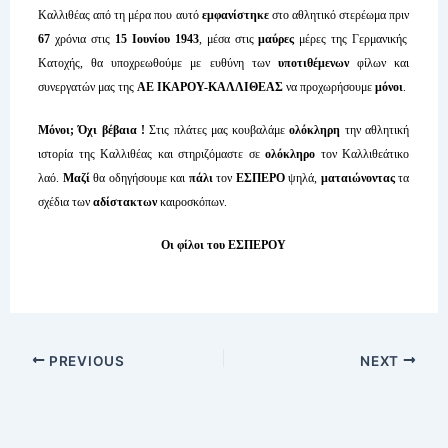
Καλλιθέας από τη μέρα που αυτό
εμφανίστηκε
στο αθλητικό στερέωμα πριν
67
χρόνια στις
15 Ιουνίου 1943
, μέσα στις
μαύρες
μέρες της Γερμανικής
Κατοχής, θα υποχρεωθούμε με ευθύνη των
υποτιθέμενων
φίλων και
συνεργατών μας της
ΑΕ ΙΚΑΡΟΥ-ΚΑΛΛΙΘΕΑΣ
να προχωρήσουμε
μόνοι
.
Μόνοι; Όχι βέβαια !
Στις πλάτες μας κουβαλάμε
ολόκληρη
την αθλητική
ιστορία της Καλλιθέας και στηριζόμαστε σε
ολόκληρο
τον Καλλιθεάτικο
λαό.
Μαζί
θα οδηγήσουμε και
πάλι
τον
ΕΣΠΕΡΟ
ψηλά,
ματαιώνοντας
τα
σχέδια των
αδίστακτων
καιροσκόπων.
Οι φίλοι του ΕΣΠΕΡΟΥ
PREVIOUS
NEXT