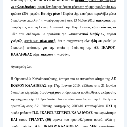
να
τελεσιδικήσει
, αφού
δεν
άσκησε έφεση μέσα στη νόμιμη προθεσμία των
τριάντα (30) ημερών
.
Και όχι μόνο
! Παρότι είχε επισήμως παραλάβει μέσω
δικαστικού επιμελητή την απόφαση αυτή στις 13 Μαϊου 2010,
απέκρυψε
την
ύπαρξή της από τη Γενική Συνέλευση της 16ης Ιουνίου,
εξαπατώντας
τα
μέλη του συλλόγου με προτάσεις για
«συναινετικό διαζύγιο»
, παρότι
γνώριζε
,
αυτή και μόνο αυτή
, ότι η συγχώνευση είχε
ήδη
ακυρωθεί με
δικαστική απόφαση, για την οποία η διοίκηση της
ΑΕ ΙΚΑΡΟΥ-
ΚΑΛΛΙΘΕΑΣ
φέρει
ακέραια
την ευθύνη.
Αγαπητοί φίλοι,
Η Ομοσπονδία Καλαθοσφαίρισης, ύστερα από το παραπάνω αίτημα της
ΑΕ
ΙΚΑΡΟΥ-ΚΑΛΛΙΘΕΑΣ
της 17ης Ιουνίου 2010, εξέδωσε στις 21 Ιουνίου
διαπιστωτική πράξη, ότι
συντρέχουν
οι όροι και οι προϋποθέσεις
ακύρωσης
της συγχώνευσης
. Η Ομοσπονδία λοιπόν «διαπίστωσε», ότι την 1η θέση του
πρωταθλήματος Α2′ Εθνικής κατηγορίας 2009-10 καταλαμβάνει
ΟΧΙ
η
ομάδα μπάσκετ
Π.Ο. ΙΚΑΡΟΣ ΕΣΠΕΡΟΣ ΚΑΛΛΙΘΕΑΣ
, που αγωνίστηκε
ΚΑΙ
στους
ΤΡΙΑΝΤΑ (30)
αγώνες του πρωταθλήματος αυτού, αλλά η
ομάδα μπάσκετ
Α.Ε. ΙΚΑΡΟΥ-ΚΑΛΛΙΘΕΑΣ
, που
ΔΕΝ
εμφανίστηκε