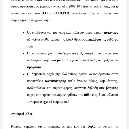
στους αγωνιστικούς χώρους την περίοδο 2009-10 ! Διαπίστωσε επίσης, ότι η
ομάδα μπάσκετ του
Π.Ο.Κ. ΕΣΠΕΡΟΣ
εντάσσεται στην κατηγορία που
ανήκε
πριν
τη συγχώνευση !
Οι υπεύθυνοι για τον «εμφύλιο πόλεμο» στον οποίον
ασκόπως
οδηγείται ο αθλητισμός της Καλλιθέας ας
αναλάβουν
τις ευθύνες
τους.
Οι υπεύθυνοι για τη
συστηματική
εξαπάτηση των μελών του
συλλόγου ακόμα και
μέσα
στη γενική συνέλευση, ας τρέξουν να
κρυφτούν
.
Οι δημοτικές αρχές της Καλλιθέας, πρέπει να αντιδράσουν στην
προσπάθεια
καταπάτησης
κάθε έννοιας ήθους, νομιμότητας,
ανιδιοτέλειας και συμπεριφοράς, απέναντι δηλαδή στις
βασικές
αρχές που πρέπει να χαρακτηρίζουν τον
αθλητισμό
και μάλιστα
τον
ερασιτεχνικό
σωματειακό.
Αγαπητοί φίλοι,
Κάποιοι νομίζουν ότι οι Εσπεριώτες, που κρατάμε
ψηλά
το αστέρι της