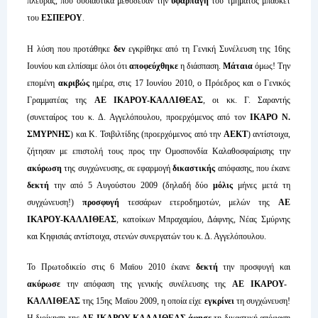
πλευράς, που ουσιαστικά μεθόδευαν την
υφαρπαγή
του τμήματος μπάσκετ
του
ΕΣΠΕΡΟΥ
.
Η λύση που προτάθηκε
δεν
εγκρίθηκε από τη Γενική Συνέλευση της 16ης
Ιουνίου και ελπίσαμε όλοι ότι
αποφεύχθηκε
η διάσπαση.
Μάταια
όμως! Την
επομένη
ακριβώς
ημέρα, στις 17 Ιουνίου 2010, ο Πρόεδρος και ο Γενικός
Γραμματέας της
ΑΕ ΙΚΑΡΟΥ-ΚΑΛΛΙΘΕΑΣ
, οι κκ. Γ. Σαραντής
(συνεταίρος του κ. Δ. Αγγελόπουλου, προερχόμενος από τον
ΙΚΑΡΟ Ν.
ΣΜΥΡΝΗΣ
) και Κ. Τσιβιλτίδης (προερχόμενος από την
ΑΕΚΤ
) αντίστοιχα,
ζήτησαν με επιστολή τους προς την Ομοσπονδία Καλαθοσφαίρισης την
ακύρωση
της συγχώνευσης, σε εφαρμογή
δικαστικής
απόφασης, που έκανε
δεκτή
την από 5 Αυγούστου 2009 (δηλαδή δύο
μόλις
μήνες μετά τη
συγχώνευση!)
προσφυγή
τεσσάρων ετεροδημοτών, μελών της
ΑΕ
ΙΚΑΡΟΥ-ΚΑΛΛΙΘΕΑΣ
, κατοίκων Μπραχαμίου, Δάφνης, Νέας Σμύρνης
και Κηφισιάς αντίστοιχα, στενών συνεργατών του κ. Δ. Αγγελόπουλου.
Το Πρωτοδικείο στις 6 Μαϊου 2010 έκανε
δεκτή
την προσφυγή και
ακύρωσε
την απόφαση της γενικής συνέλευσης της
ΑΕ ΙΚΑΡΟΥ-
ΚΑΛΛΙΘΕΑΣ
της 15ης Μαϊου 2009, η οποία είχε
εγκρίνει
τη συγχώνευση!
Η διοίκηση της
ΑΕ ΙΚΑΡΟΥ-ΚΑΛΛΙΘΕΑΣ
άφησε
τη δικαστική απόφαση