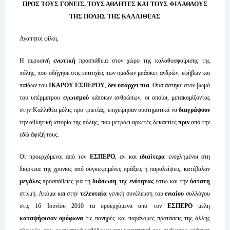
ΠΡΟΣ ΤΟΥΣ ΓΟΝΕΙΣ, ΤΟΥΣ ΑΘΛΗΤΕΣ ΚΑΙ ΤΟΥΣ ΦΙΛΑΘΛΟΥΣ
ΤΗΣ ΠΟΛΗΣ ΤΗΣ ΚΑΛΛΙΘΕΑΣ
Αγαπητοί φίλοι,
Η περυσινή
ενωτική
προσπάθεια στον χώρο της καλαθοσφαίρισης της
πόλης, που οδήγησε στις επιτυχίες των ομάδων μπάσκετ ανδρών, εφήβων και
παίδων του
ΙΚΑΡΟΥ ΕΣΠΕΡΟΥ
,
δεν υπάρχει πια
. Θυσιάστηκε στον βωμό
του υπέρμετρου
εγωισμού
κάποιων ανθρώπων, οι οποίοι, μετακομίζοντας
στην Καλλιθέα μόλις προ τριετίας, επιχείρησαν συστηματικά να
διαγράψουν
την αθλητική ιστορία της πόλης, που μετράει αρκετές δεκαετίες
πριν
από την
εδώ άφιξή τους.
Οι προερχόμενοι από τον
ΕΣΠΕΡΟ
, αν και
ιδιαίτερα
ενοχλημένοι στη
διάρκεια της χρονιάς από συγκεκριμένες πράξεις ή παραλείψεις, κατέβαλαν
μεγάλες
προσπάθειες για τη
διάσωση
της
ενότητας
έστω και την
ύστατη
στιγμή. Ακόμα και στην
τελευταία
γενική συνέλευση του
ενιαίου
συλλόγου
στις 16 Ιουνίου 2010 τα προερχόμενα από τον
ΕΣΠΕΡΟ
μέλη
καταψήφισαν ομόφωνα
τις πονηρές και παράνομες προτάσεις της άλλης