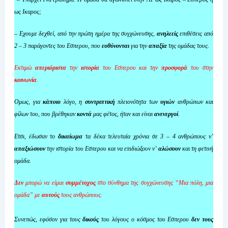
ως Ικαρος;
– Εχουμε δεχθεί, από την πρώτη ημέρα της συγχώνευσης,
ανηλεείς
επιθέσεις από
2 – 3 παράγοντες του Εσπερου, που
ευθύνονται
για την
απαξία
της ομάδας τους.
Εκτιμώ
απεριόριστα
την
ιστορία
του Εσπερου και την
προσφορά
του στην
κοινωνία
.
Ομως, για
κάποιο
λόγο, η
συντριπτική
πλειονότητα των
υγιών
ανθρώπων και
φίλων του, που βρέθηκαν
κοντά
μας φέτος, ήταν και είναι
ανενεργοί
.
Ετσι, έδωσαν το
δικαίωμα
τα δέκα τελευταία χρόνια σε 3 – 4 ανθρώπους ν’
απαξιώσουν
την ιστορία του Εσπερου και να επιδιώξουν ν’
αλώσουν
και τη φετινή
ομάδα.
Δεν
μπορώ να είμαι
συμμέτοχος
στο σύνθημα της συγχώνευσης “Μια πόλη, μια
ομάδα” με
αυτούς
τους ανθρώπους.
Συνεπώς, εφόσον για τους
δικούς
του λόγους ο κόσμος του Εσπερου
δεν τους