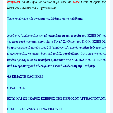
αποβάλλει
, το σύνθημα θα ταυτίζεται με όλες τις
άλλες
υγιείς δυνάμεις της
Καλλιθέας», σχολιάζει ο κ. Αγγελόπουλος
“.
Τώρα λοιπόν που
πέσαν
οι
μάσκες
,
λύθηκε
και το
πρόβλημα
:
Αφού ο κ. Αγγελόπουλος εκτιμά
απεριόριστα
την
ιστορία
του ΕΣΠΕΡΟΥ και
την
προσφορά
του στην
κοινωνία
, η Γενική Συνέλευση του Π.Ο.Κ. ΕΣΠΕΡΟΣ
θα
απαιτήσει
από αυτούς τους 2-3 “παράγοντες”, που θα
υποδειχθούν
από τον
κ. Αγγελόπουλο, να παραιτηθούν από το Δ.Σ.
αυτοβούλως
, ώστε να μην υπάρχει
κανένα
πρόσχημα και
να ξεκινήσει η σύσταση της ΚΑΕ ΙΚΑΡΟΣ ΕΣΠΕΡΟΣ
από τον ερασιτεχνικό σύλλογο στη Γενική Συνέλευση της Τετάρτης
.
ΘΑ ΕΙΜΑΣΤΕ ΟΛΟΙ ΕΚΕΙ !
Ο ΕΣΠΕΡΟΣ,
ΕΣΤΩ ΚΑΙ ΩΣ ΙΚΑΡΟΣ ΕΣΠΕΡΟΣ ΤΗΣ ΠΕΡΙΟΔΟΥ ΑΓΓΕΛΟΠΟΥΛΟΥ,
ΠΡΕΠΕΙ ΝΑ ΣΥΝΕΧΙΣΕΙ ΝΑ ΥΠΑΡΧΕΙ.