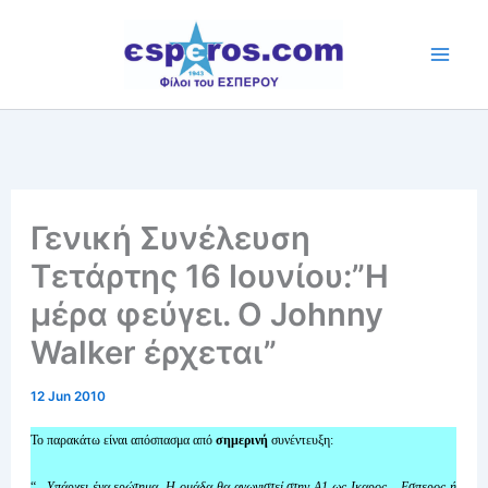
Skip
to
content
Γενική Συνέλευση
Τετάρτης 16 Ιουνίου:”Η
μέρα φεύγει. Ο Johnny
Walker έρχεται”
12 Jun 2010
Το παρακάτω είναι απόσπασμα από
σημερινή
συνέντευξη:
“
– Υπάρχει ένα ερώτημα. Η ομάδα θα αγωνιστεί στην Α1 ως Ικαρος – Εσπερος ή