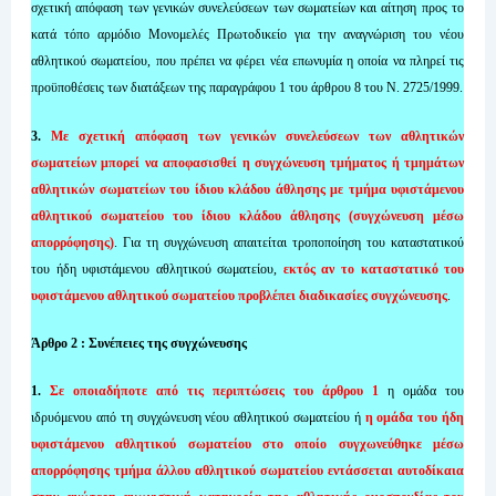
σχετική απόφαση των γενικών συνελεύσεων των σωματείων και αίτηση προς το
κατά τόπο αρμόδιο Μονομελές Πρωτοδικείο για την αναγνώριση του νέου
αθλητικού σωματείου, που πρέπει να φέρει νέα επωνυμία η οποία να πληρεί τις
προϋποθέσεις των διατάξεων της παραγράφου 1 του άρθρου 8 του Ν. 2725/1999.
3.
Με σχετική απόφαση των γενικών συνελεύσεων των αθλητικών
σωματείων μπορεί να αποφασισθεί η συγχώνευση τμήματος ή τμημάτων
αθλητικών σωματείων του ίδιου κλάδου άθλησης με τμήμα υφιστάμενου
αθλητικού σωματείου του ίδιου κλάδου άθλησης (συγχώνευση μέσω
απορρόφησης)
. Για τη συγχώνευση απαιτείται τροποποίηση του καταστατικού
του ήδη υφιστάμενου αθλητικού σωματείου,
εκτός αν το καταστατικό του
υφιστάμενου αθλητικού σωματείου προβλέπει διαδικασίες συγχώνευσης
.
Άρθρο 2 : Συνέπειες της συγχώνευσης
1.
Σε οποιαδήποτε από τις περιπτώσεις του άρθρου 1
η ομάδα του
ιδρυόμενου από τη συγχώνευση νέου αθλητικού σωματείου ή
η ομάδα του ήδη
υφιστάμενου αθλητικού σωματείου στο οποίο συγχωνεύθηκε μέσω
απορρόφησης τμήμα άλλου αθλητικού σωματείου εντάσσεται αυτοδίκαια