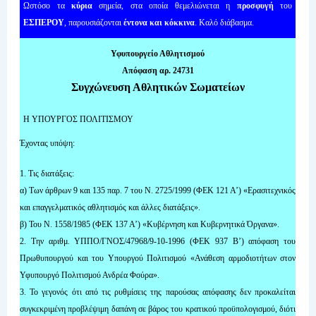
Ωστόσο τα
κύρια
σημεία, στα οποία θεμελιώνεται η
προσφυγή
του
ΕΣΠΕΡΟΥ
, παρουσιάζονται
έντονα και κόκκινα
. Καλό διάβασμα.
Υφυπουργείο Αθλητισμού
Απόφαση αρ. 24731
Συγχώνευση Αθλητικών Σωματείων
Η ΥΠΟΥΡΓΟΣ ΠΟΛΙΤΙΣΜΟΥ
Έχοντας υπόψη:
1. Τις διατάξεις:
α) Των άρθρων 9 και 135 παρ. 7 του Ν. 2725/1999 (ΦΕΚ 121 Α’) «Ερασιτεχνικός
και επαγγελματικός αθλητισμός και άλλες διατάξεις».
β) Του Ν. 1558/1985 (ΦΕΚ 137 Α’) «Κυβέρνηση και Κυβερνητικά Όργανα».
2. Την αριθμ. ΥΠΠΟ/ΓΝΟΣ/47968/9-10-1996 (ΦΕΚ 937 Β’) απόφαση του
Πρωθυπουργού και του Υπουργού Πολιτισμού «Ανάθεση αρμοδιοτήτων στον
Υφυπουργό Πολιτισμού Ανδρέα Φούρα».
3. Το γεγονός ότι από τις ρυθμίσεις της παρούσας απόφασης δεν προκαλείται
συγκεκριμένη προβλέψιμη δαπάνη σε βάρος του κρατικού προϋπολογισμού, διότι