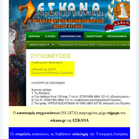
Ο
κανονισμός συγχωνεύσεων
(ΥΑ 24731) αναρτημένος μέχρι
σήμερα
στο
eskana.gr
της
ΕΣΚΑΝΑ
Οι
επιμελείς
αναγνώστες ας διαβάσουν
ολόκληρη
την Υπουργική Απόφαση.