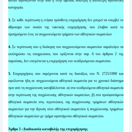
αυτών αγωνίζονταν στην ίδια ή στην αμέσως ανώτερη ή κατώτερη αγωνιστική
κατηγορία.
3.
Σε κάθε περίπτωση η ετήσια πρόσθετη επιχορήγηση δεν μπορεί να υπερβεί το
άθροισμα των ποσών της τακτικής επιχορήγησης που έλαβαν κατά το
προηγούμενο έτος τα συγχωνευόμενα τμήματα των αθλητικών σωματείων.
4.
Σε περίπτωση που η διοίκηση του συγχωνευόμενου σωματείου παραλείψει να
εκπληρώσει τις υποχρεώσεις που ορίζονται στην παρ. 6 του άρθρου 2 της
παρούσας, δεν επιτρέπεται η επιχορήγηση του νεοϊδρυόμενου σωματείου.
5.
Επιχορηγήσεις που παρέχονται κατά τις διατάξεις του Ν. 2725/1999 και
οφείλονται ήδη σε συγχωνευόμενα αθλητικά σωματεία για το χρονικό διάστημα
πριν από τη συγχώνευση καταβάλλονται: α) στα νεοϊδρυόμενα αθλητικά σωματεία
στην περίπτωση της συγχώνευσης αθλητικών σωματείων, β) στα προϋφιστάμενα
αθλητικά σωματεία στις περιπτώσεις της συγχώνευσης τμημάτων αθλητικών
σωματείων για την ίδρυση νέου αθλητικού σωματείου ή συγχώνευσης τμημάτων
αθλητικών σωματείων με τμήμα υφιστάμενου αθλητικού σωματείου.
Άρθρο 5 : Διαδικασία καταβολής της επιχορήγησης