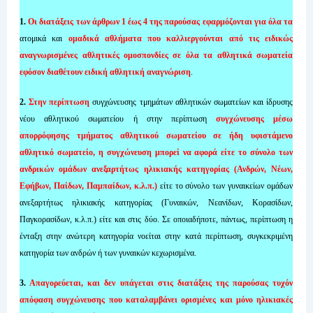
1.
Οι διατάξεις των άρθρων 1 έως 4 της παρούσας εφαρμόζονται για όλα τα
ατομικά και
ομαδικά αθλήματα που καλλιεργούνται από τις ειδικώς
αναγνωρισμένες αθλητικές ομοσπονδίες σε όλα τα αθλητικά σωματεία
εφόσον διαθέτουν ειδική αθλητική αναγνώριση
.
2.
Στην περίπτωση
συγχώνευσης τμημάτων αθλητικών σωματείων και ίδρυσης
νέου αθλητικού σωματείου ή στην περίπτωση
συγχώνευσης μέσω
απορρόφησης τμήματος αθλητικού σωματείου σε ήδη υφιστάμενο
αθλητικό σωματείο, η συγχώνευση μπορεί να αφορά είτε το σύνολο των
ανδρικών ομάδων ανεξαρτήτως ηλικιακής κατηγορίας (Ανδρών, Νέων,
Εφήβων, Παίδων, Παμπαίδων, κ.λ.π.)
είτε το σύνολο των γυναικείων ομάδων
ανεξαρτήτως ηλικιακής κατηγορίας (Γυναικών, Νεανίδων, Κορασίδων,
Παγκορασίδων, κ.λ.π.) είτε και στις δύο. Σε οποιαδήποτε, πάντως, περίπτωση η
ένταξη στην ανώτερη κατηγορία νοείται στην κατά περίπτωση, συγκεκριμένη
κατηγορία των ανδρών ή των γυναικών κεχωρισμένα.
3.
Απαγορεύεται, και δεν υπάγεται στις διατάξεις της παρούσας τυχόν
απόφαση συγχώνευσης που καταλαμβάνει ορισμένες και μόνο ηλικιακές