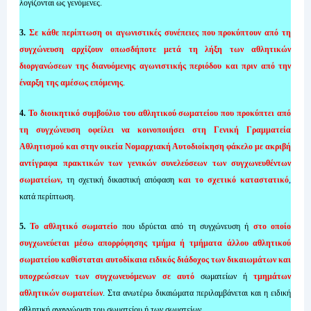
λογίζονται ως γενόμενες.
3.
Σε κάθε περίπτωση οι αγωνιστικές συνέπειες που προκύπτουν από τη
συγχώνευση αρχίζουν οπωσδήποτε μετά τη λήξη των αθλητικών
διοργανώσεων της διανυόμενης αγωνιστικής περιόδου και πριν από την
έναρξη της αμέσως επόμενης
.
4.
Το διοικητικό συμβούλιο του αθλητικού σωματείου που προκύπτει από
τη συγχώνευση οφείλει να κοινοποιήσει στη Γενική Γραμματεία
Αθλητισμού και στην οικεία Νομαρχιακή Αυτοδιοίκηση φάκελο με ακριβή
αντίγραφα πρακτικών των γενικών συνελεύσεων των συγχωνευθέντων
σωματείων,
τη σχετική δικαστική απόφαση
και το σχετικό καταστατικό
,
κατά περίπτωση.
5.
Το αθλητικό σωματείο
που ιδρύεται από τη συγχώνευση ή
στο οποίο
συγχωνεύεται μέσω απορρόφησης τμήμα ή τμήματα άλλου αθλητικού
σωματείου καθίσταται αυτοδίκαια ειδικός διάδοχος των δικαιωμάτων και
υποχρεώσεων των συγχωνευόμενων σε αυτό
σωματείων ή
τμημάτων
αθλητικών σωματείων
. Στα ανωτέρω δικαιώματα περιλαμβάνεται και η ειδική
αθλητική αναγνώριση του σωματείου ή των σωματείων.