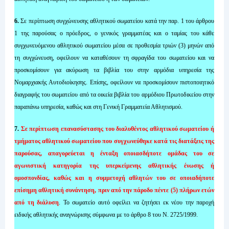
6.
Σε περίπτωση συγχώνευσης αθλητικού σωματείου κατά την παρ. 1 του άρθρου
1 της παρούσας ο πρόεδρος, ο γενικός γραμματέας και ο ταμίας του κάθε
συγχωνευόμενου αθλητικού σωματείου μέσα σε προθεσμία τριών (3) μηνών από
τη συγχώνευση, οφείλουν να καταθέσουν τη σφραγίδα του σωματείου και να
προσκομίσουν για ακύρωση τα βιβλία του στην αρμόδια υπηρεσία της
Νομαρχιακής Αυτοδιοίκησης. Επίσης, οφείλουν να προσκομίσουν πιστοποιητικό
διαγραφής του σωματείου από τα οικεία βιβλία του αρμόδιου Πρωτοδικείου στην
παραπάνω υπηρεσία, καθώς και στη Γενική Γραμματεία Αθλητισμού.
7.
Σε περίπτωση επανασύστασης του διαλυθέντος αθλητικού σωματείου ή
τμήματος αθλητικού σωματείου που συγχωνεύθηκε κατά τις διατάξεις της
παρούσας, απαγορεύεται η ένταξη οποιασδήποτε ομάδας του σε
αγωνιστική κατηγορία της υπερκείμενης αθλητικής ένωσης ή
ομοσπονδίας, καθώς και η συμμετοχή αθλητών του σε οποιαδήποτε
επίσημη αθλητική συνάντηση, πριν από την πάροδο πέντε (5) πλήρων ετών
από τη διάλυση
. Το σωματείο αυτό οφείλει να ζητήσει εκ νέου την παροχή
ειδικής αθλητικής αναγνώρισης σύμφωνα με το άρθρο 8 του Ν. 2725/1999.