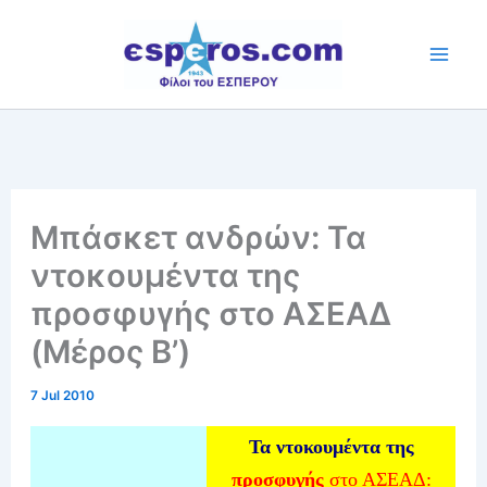
Skip
to
content
Μπάσκετ ανδρών: Τα
ντοκουμέντα της
προσφυγής στο ΑΣΕΑΔ
(Μέρος Β’)
7 Jul 2010
Τα ντοκουμέντα της
προσφυγής
στο ΑΣΕΑΔ: