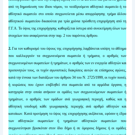
από τη δημοσίευση του ίδιου νόμου, το νεοϊδρυόμενο αθλητικό σωματείο ή το
αθλητικό σωματείο στο οποίο συγχωνεύεται μέσω απορρόφησης τμήμα άλλου
αθλητικού σωματείου δικαιούται για τρία χρόνια πρόσθετη επιχορήγηση από τη
Γ.Γ.Α. Το ύψος της επιχορήγησης καθορίζεται ύστερα από συνεκτίμηση όλων των
στοιχείων που αναφέρονται στην παρ. 2 του παρόντος άρθρου.
2.
Για τον καθορισμό του ύψους της επιχορήγησης λαμβάνεται υπόψη το άθλημα
που καλλιεργούν τα συγχωνευόμενα σωματεία ή τμήματα, ο αριθμός των
συγχωνευομένων σωματείων ή τμημάτων, ο αριθμός των εν ενεργεία αθλητών και
προπονητών τους, οι τυχόν αγωνιστικές διακρίσεις αυτών σε επίσημους αγώνες,
κατά την έννοια των διατάξεων του άρθρου 34 του Ν. 2725/1999, οι τυχόν ποινές
ή κυρώσεις που έχουν επιβληθεί στα σωματεία από τα αρμόδια όργανα, η
κατηγορία στην οποία ανήκουν οι ομάδες των συγχωνευόμενων σωματείων ή
τμημάτων, ο αριθμός των ομάδων ανά γεωγραφική περιοχή, καθώς και η
αθλητική υποδομή κάθε γεωγραφικής περιοχής ανά αριθμό αθλητών και
κατοίκων. Κατά προτίμηση το ύψος της επιχορήγησης αυξάνεται, εφόσον η έδρα
των αθλητικών σωματείων ή τμημάτων αθλητικών σωματείων που
συγχωνεύτηκαν βρισκόταν στον ίδιο δήμο ή σε όμορους δήμους ή οι ομάδες