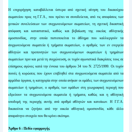
Η επιχορήγηση καταβάλλεται ύστερα από σχετική αίτηση του δικαιούχου
σωματείου προς τη Γ.Γ.Α., που πρέπει να συνοδεύεται, από τις αποφάσεις των
γενικών συνελεύσεων των συγχωνευόμενων σωματείων, τη σχετική δικαστική
απόφαση και καταστατικό, καθώς και βεβαίωση της οικείας αθλητικής
ομοσπονδίας, στην οποία πιστοποιείται το άθλημα που καλλιεργούν τα
συγχωνευόμενα σωματεία ή τμήματα σωματείων, ο αριθμός των εν ενεργεία
αθλητών και προπονητών των συγχωνευόμενων σωματείων ή τμημάτων
σωματείων πριν και μετά τη συγχώνευση, οι τυχόν αγωνιστικά διακρίσεις τους σε
επίσημους αγώνες κατά την έννοια του άρθρου 34 του Ν. 2725/1999. Οι τυχόν
ποινές ή κυρώσεις που έχουν επιβληθεί στα συγχωνευόμενα σωματεία από τα
αρμόδια όργανα, η κατηγορία στην οποία ανήκαν οι ομάδες των συγχωνευόμενων
σωματείων ή τμημάτων, ο αριθμός των ομάδων στη γεωγραφική περιοχή που
εδρεύουν τα συγχωνευόμενα σωματεία ή τμήματα, καθώς και η αθλητική
υποδομή της περιοχής αυτής ανά αριθμό αθλητών και κατοίκων. Η Γ.Γ.Α.
δικαιούται να ζητήσει από την οικεία αθλητική ομοσπονδία, κάθε άλλο
απαραίτητο στοιχείο που θα κρίνει σκόπιμο.
Άρθρο 6 : Πεδίο εφαρμογής