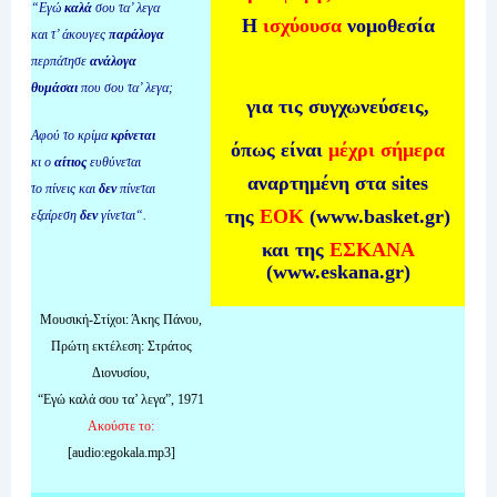
“Εγώ
καλά
σου τα’ λεγα
Η
ισχύουσα
νομοθεσία
και τ’ άκουγες
παράλογα
περπάτησε
ανάλογα
θυμάσαι
που σου τα’ λεγα;
για τις συγχωνεύσεις,
Αφού το κρίμα
κρίνεται
όπως είναι
μέχρι σήμερα
κι ο
αίτιος
ευθύνεται
αναρτημένη στα sites
το πίνεις και
δεν
πίνεται
της
ΕΟΚ
(www.basket.gr)
εξαίρεση
δεν
γίνεται
“.
και της
ΕΣΚΑΝΑ
(www.eskana.gr)
Μουσική-Στίχοι: Άκης Πάνου,
Πρώτη εκτέλεση: Στράτος
Διονυσίου,
“Εγώ καλά σου τα’ λεγα”, 1971
Ακούστε το:
[audio:egokala.mp3]