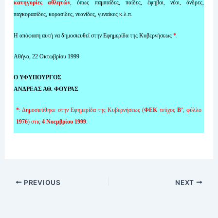
κατηγορίες αθλητών
, όπως παμπαίδες, παίδες, έφηβοι, νέοι, άνδρες,
παγκορασίδες, κορασίδες, νεανίδες, γυναίκες κ.λ.π.
Η απόφαση αυτή να δημοσιευθεί στην Εφημερίδα της Κυβερνήσεως
*
.
Αθήνα, 22 Οκτωβρίου 1999
Ο ΥΦΥΠΟΥΡΓΟΣ
ΑΝΔΡΕΑΣ ΑΘ. ΦΟΥΡΑΣ
*
: Δημοσιεύθηκε στην Εφημερίδα της Κυβερνήσεως (
ΦΕΚ
τεύχος
Β’
, φύλλο
1976
) στις
4 Νοεμβρίου 1999
.
PREVIOUS
NEXT