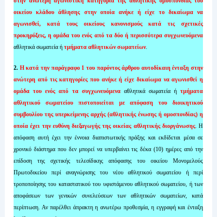
στην ανώτερη αγωνιστική κατηγορία της αθλητικής ομοσπονδίας του
οικείου κλάδου άθλησης στην οποία ανήκε ή είχε το δικαίωμα να
αγωνισθεί, κατά τους οικείους κανονισμούς κατά τις σχετικές
προκηρύξεις, η ομάδα του ενός από τα δύο ή περισσότερα συγχωνευόμενα
αθλητικά σωματεία ή
τμήματα αθλητικών σωματείων
.
2.
Η κατά την παράγραφο 1 του παρόντος άρθρου αυτοδίκαιη ένταξη στην
ανώτερη από τις κατηγορίες που ανήκε ή είχε δικαίωμα να αγωνισθεί η
ομάδα του ενός από τα συγχωνευόμενα
αθλητικά σωματεία ή
τμήματα
αθλητικού σωματείου πιστοποιείται με απόφαση του διοικητικού
συμβουλίου της υπερκείμενης αρχής (αθλητικής ένωσης ή ομοσπονδίας) η
οποία έχει την ευθύνη διεξαγωγής της οικείας αθλητικής διοργάνωσης
. Η
απόφαση αυτή έχει την έννοια διαπιστωτικής πράξης και εκδίδεται μέσα σε
χρονικό διάστημα που δεν μπορεί να υπερβαίνει τις δέκα (10) ημέρες από την
επίδοση της σχετικής τελεσίδικης απόφασης του οικείου Μονομελούς
Πρωτοδικείου περί αναγνώρισης του νέου αθλητικού σωματείου ή περί
τροποποίησης του καταστατικού του υφιστάμενου αθλητικού σωματείου, ή των
αποφάσεων των γενικών συνελεύσεων των αθλητικών σωματείων, κατά
περίπτωση. Αν παρέλθει άπρακτη η ανωτέρω προθεσμία, η εγγραφή και ένταξη