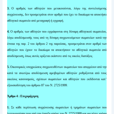
3.
Ο αριθμός των αθλητών που μετακινούνται, λόγω της συντελούμενης
συγχώνευσης, δεν προσμετράται στον αριθμό που έχει το δικαίωμα να αποκτήσει
αθλητικό σωματείο από μεταγραφή ή εγγραφή.
4.
Ο αριθμός των αθλητών που εγγράφονται στη δύναμη αθλητικού σωματείου,
λόγω αποδέσμευσής τους από τη δύναμη συγχωνευόμενων σωματείων κατά την
έννοια της παρ. 2 του άρθρου 2 της παρούσας, προσμετράται στον αριθμό των
αθλητών που έχουν το δικαίωμα να αποκτήσουν τα αθλητικά σωματεία από
αποδέσμευση, όπως αυτός ορίζεται εκάστοτε από τις οικείες διατάξεις.
5.
Οικονομικές υποχρεώσεις συγχωνευθέντων σωματείων που απορρέουν από την
κατά τα ανωτέρω αποδέσμευση αμειβομένων αθλητών ρυθμίζονται από τους
οικείους κανονισμούς, σχέσεων σωματείων και αθλητών που εκδίδονται κατ’
εξουσιοδότηση του άρθρου 87 του Ν. 2725/1999.
Άρθρο 4 : Επιχορήγηση
1.
Σε κάθε περίπτωση συγχώνευσης σωματείων ή τμημάτων σωματείων που
λειτουργούσαν πριν από την έναρξη ισχύος του Ν. 2725/1999 και για πέντε χρόνια