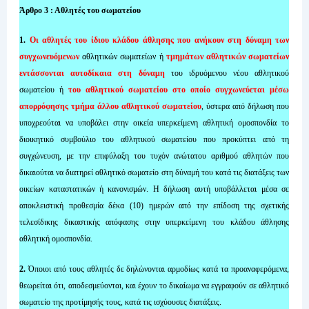
Άρθρο 3 : Αθλητές του σωματείου
1.
Οι αθλητές του ίδιου κλάδου άθλησης που ανήκουν στη δύναμη των
συγχωνευόμενων
αθλητικών σωματείων ή
τμημάτων αθλητικών σωματείων
εντάσσονται αυτοδίκαια στη δύναμη
του ιδρυόμενου νέου αθλητικού
σωματείου ή
του αθλητικού σωματείου στο οποίο συγχωνεύεται μέσω
απορρόφησης τμήμα άλλου αθλητικού σωματείου
, ύστερα από δήλωση που
υποχρεούται να υποβάλει στην οικεία υπερκείμενη αθλητική ομοσπονδία το
διοικητικό συμβούλιο του αθλητικού σωματείου που προκύπτει από τη
συγχώνευση, με την επιφύλαξη του τυχόν ανώτατου αριθμού αθλητών που
δικαιούται να διατηρεί αθλητικό σωματείο στη δύναμή του κατά τις διατάξεις των
οικείων καταστατικών ή κανονισμών. Η δήλωση αυτή υποβάλλεται μέσα σε
αποκλειστική προθεσμία δέκα (10) ημερών από την επίδοση της σχετικής
τελεσίδικης δικαστικής απόφασης στην υπερκείμενη του κλάδου άθλησης
αθλητική ομοσπονδία.
2.
Όποιοι από τους αθλητές δε δηλώνονται αρμοδίως κατά τα προαναφερόμενα,
θεωρείται ότι, αποδεσμεύονται, και έχουν το δικαίωμα να εγγραφούν σε αθλητικό
σωματείο της προτίμησής τους, κατά τις ισχύουσες διατάξεις.