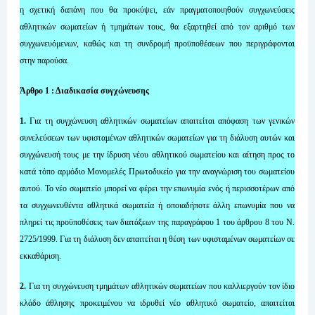
η σχετική δαπάνη που θα προκύψει, εάν πραγματοποιηθούν συγχωνεύσεις
αθλητικών σωματείων ή τμημάτων τους, θα εξαρτηθεί από τον αριθμό των
συγχωνευόμενων, καθώς και τη συνδρομή προϋποθέσεων που περιγράφονται
στην παρούσα.
Άρθρο 1 : Διαδικασία συγχώνευσης
1.
Για τη συγχώνευση αθλητικών σωματείων απαιτείται απόφαση των γενικών
συνελεύσεων των υφισταμένων αθλητικών σωματείων για τη διάλυση αυτών και
συγχώνευσή τους με την ίδρυση νέου αθλητικού σωματείου και αίτηση προς το
κατά τόπο αρμόδιο Μονομελές Πρωτοδικείο για την αναγνώριση του σωματείου
αυτού. Το νέο σωματείο μπορεί να φέρει την επωνυμία ενός ή περισσοτέρων από
τα συγχωνευθέντα αθλητικά σωματεία ή οποιαδήποτε άλλη επωνυμία που να
πληρεί τις προϋποθέσεις των διατάξεων της παραγράφου 1 του άρθρου 8 του Ν.
2725/1999. Για τη διάλυση δεν απαιτείται η θέση των υφισταμένων σωματείων σε
εκκαθάριση.
2.
Για τη συγχώνευση τμημάτων αθλητικών σωματείων που καλλιεργούν τον ίδιο
κλάδο άθλησης προκειμένου να ιδρυθεί νέο αθλητικό σωματείο, απαιτείται