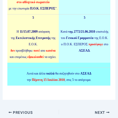
στο αθλητικό σωματείο
με την επωνυμία
Π.Ο.Κ. ΕΣΠΕΡΟΣ
“.
5
5
Η
11/15.07.2009
απόφαση
Κατά
της 2772/21.06.2010
επιστολής
της
Εκτελεστικής Επιτροπής
της
του
Γενικού Γραμματέα
της Ε.Ο.Κ.
Ε.Ο.Κ.
ο Π.Ο.Κ. ΕΣΠΕΡΟΣ
προσέφυγε
στο
δεν
προσβλήθηκε
ποτέ
απο
κανένα
ΑΣΕΑΔ
.
και επομένως
εξακολουθεί
να ισχύει.
Αυτά και άλλα
πολλά
θα συζητηθούν στο
ΑΣΕΑΔ
την
Πέμπτη 15 Ιουλίου 2010
, στις 5 το απόγευμα.
PREVIOUS
NEXT