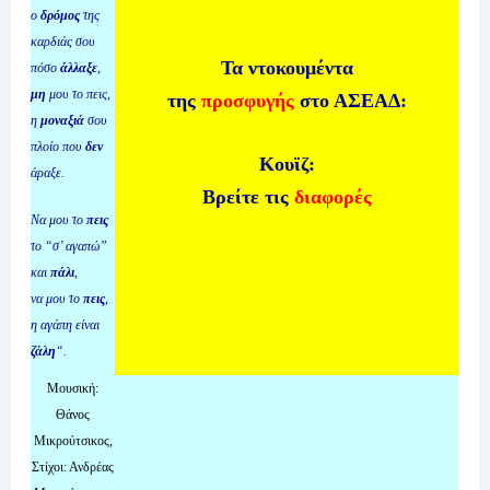
ο
δρόμος
της
καρδιάς σου
Τα ντοκουμέντα
πόσο
άλλαξε
,
μη
μου το πεις,
της
προσφυγής
στο ΑΣΕΑΔ:
η
μοναξιά
σου
πλοίο που
δεν
Κουϊζ:
άραξε.
Βρείτε τις
διαφορές
Nα μου το
πεις
το “σ’ αγαπώ”
και
πάλι
,
να μου το
πεις
,
η αγάπη είναι
ζάλη
“.
Μουσική:
Θάνος
Μικρούτσικος,
Στίχοι: Ανδρέας