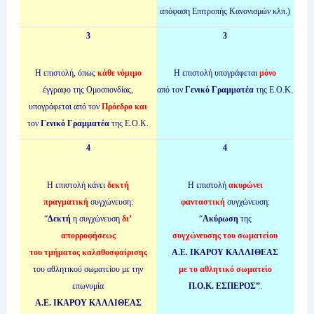
απόφαση Επιτροπής Κανονισμών κλπ.)
3
3
Η επιστολή, όπως
κάθε
νόμιμο
Η επιστολή υπογράφεται
μόνο
έγγραφο της Ομοσπονδίας,
από τον
Γενικό Γραμματέα
της Ε.Ο.Κ.
υπογράφεται από τον
Πρόεδρο
και
τον
Γενικό Γραμματέα
της Ε.Ο.Κ.
4
4
Η επιστολή κάνει
δεκτή
Η επιστολή
ακυρώνει
πραγματική
συγχώνευση:
φανταστική
συγχώνευση:
“
Δεκτή
η συγχώνευση
δι’
“
Ακύρωση
της
απορροφήσεως
συγχώνευσης του σωματείου
του τμήματος καλαθοσφαίρισης
Α.Ε. ΙΚΑΡΟΥ ΚΑΛΛΙΘΕΑΣ
του αθλητικού σωματείου με την
με το αθλητικό σωματείο
επωνυμία
Π.Ο.Κ. ΕΣΠΕΡΟΣ”
.
Α.Ε. ΙΚΑΡΟΥ ΚΑΛΛΙΘΕΑΣ