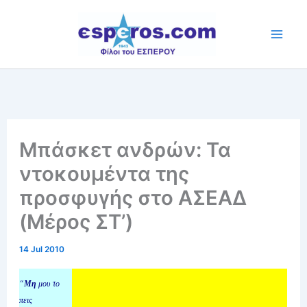
Skip
to
content
Μπάσκετ ανδρών: Τα
ντοκουμέντα της
προσφυγής στο ΑΣΕΑΔ
(Μέρος ΣΤ’)
14 Jul 2010
“
Μη
μου το
πεις