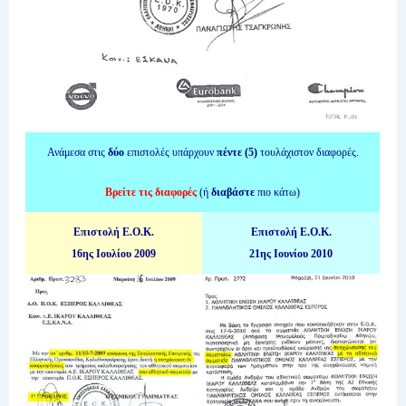
Ανάμεσα στις
δύο
επιστολές υπάρχουν
πέντε (5)
τουλάχιστον
διαφορές.
Βρείτε τις διαφορές
(ή
διαβάστε
πιο κάτω)
Επιστολή Ε.Ο.Κ.
Επιστολή Ε.Ο.Κ.
16ης Ιουλίου 2009
21ης Ιουνίου 2010