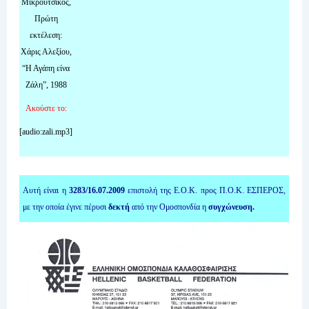
Μικρούτσικος,
Πρώτη
εκτέλεση:
Χάρις Αλεξίου,
“Η Αγάπη είνα
Ζάλη”, 1988
Ακούστε το:
[audio:zali.mp3]
Αυτή είναι η
3283/16.07.2009
επιστολή της Ε.Ο.Κ. προς Π.Ο.Κ. ΕΣΠΕΡΟΣ,
με την οποία έγινε πέρυσι
δεκτή
από την Ομοσπονδία η
συγχώνευση.