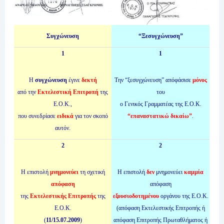
Συγχώνευση
“Ξεσυγχώνευση”
1
1
Η
συγχώνευση
έγινε
δεκτή
Την “ξεσυγχώνευση” απόφάσισε
μόνος
από την
Εκτελεστική Επιτροπή
της
του
Ε.Ο.Κ.,
ο Γενικός Γραμματέας της Ε.Ο.Κ.
που συνεδρίασε
ειδικά
για τον σκοπό
“επαναστατικώ δικαίω”
.
αυτόν.
2
2
H επιστολή
μνημονεύει
τη σχετική
Η επιστολή
δεν
μνημονεύει
καμμία
απόφαση
απόφαση
της
Εκτελεστικής Επιτροπής
της
εξουσιοδοτημένου
οργάνου της Ε.Ο.Κ.
Ε.Ο.Κ.
(απόφαση Εκτελεστικής Επιτροπής ή
(
11/15.07.2009
)
απόφαση Επιτροπής Πρωταθλήματος ή