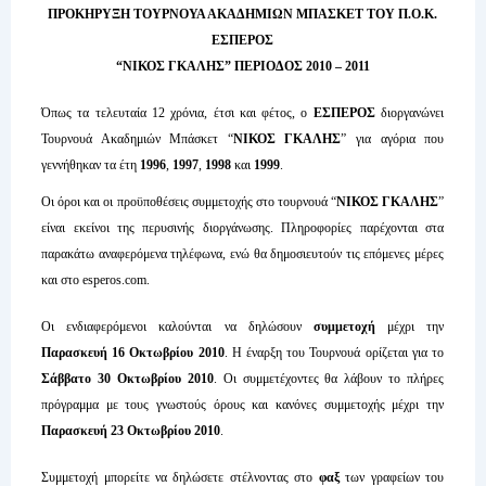
ΠΡΟΚΗΡΥΞΗ ΤΟΥΡΝΟΥΑ ΑΚΑΔΗΜΙΩΝ ΜΠΑΣΚΕΤ ΤΟΥ Π.Ο.Κ.
ΕΣΠΕΡΟΣ
“ΝΙΚΟΣ ΓΚΑΛΗΣ” ΠΕΡΙΟΔΟΣ 2010 – 2011
Όπως τα τελευταία 12 χρόνια, έτσι και φέτος, ο
EΣΠΕΡΟΣ
διοργανώνει
Τουρνουά Ακαδημιών Μπάσκετ “
ΝΙΚΟΣ ΓΚΑΛΗΣ
” για αγόρια που
γεννήθηκαν τα έτη
1996
,
1997
,
1998
και
1999
.
Οι όροι και οι προϋποθέσεις συμμετοχής στο τουρνουά “
ΝΙΚΟΣ ΓΚΑΛΗΣ
”
είναι εκείνοι της περυσινής διοργάνωσης. Πληροφορίες παρέχονται στα
παρακάτω αναφερόμενα τηλέφωνα, ενώ θα δημοσιευτούν τις επόμενες μέρες
και στο esperos.com.
Οι ενδιαφερόμενοι καλούνται να δηλώσουν
συμμετοχή
μέχρι την
Παρασκευή 16 Οκτωβρίου
2010
. Η έναρξη του Τουρνουά ορίζεται για το
Σάββατο 30 Οκτωβρίου 2010
. Οι συμμετέχοντες θα λάβουν το πλήρες
πρόγραμμα με τους γνωστούς όρους και κανόνες συμμετοχής μέχρι την
Παρασκευή 23 Οκτωβρίου 2010
.
Συμμετοχή μπορείτε να δηλώσετε στέλνοντας στο
φαξ
των γραφείων του