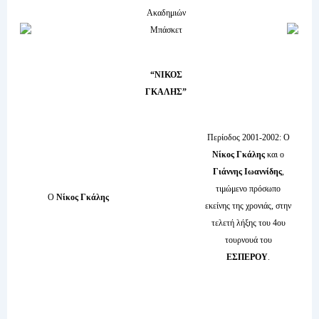
Ακαδημιών
Μπάσκετ
“ΝΙΚΟΣ
ΓΚΑΛΗΣ”
Περίοδος 2001-2002: Ο
Νίκος Γκάλης
και ο
Γιάννης Ιωαννίδης
,
τιμώμενο πρόσωπο
Ο
Νίκος Γκάλης
εκείνης της χρονιάς, στην
τελετή λήξης του 4ου
τουρνουά του
ΕΣΠΕΡΟΥ
.