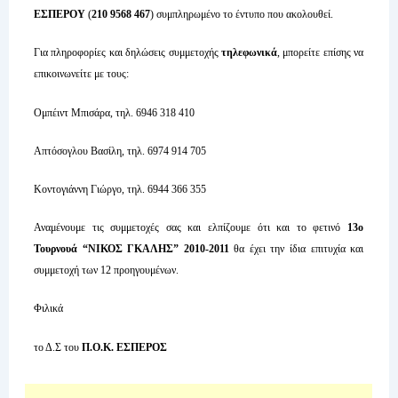
ΕΣΠΕΡΟΥ
(
210 9568 467
) συμπληρωμένο το έντυπο που ακολουθεί.
Για πληροφορίες και δηλώσεις συμμετοχής
τηλεφωνικά
, μπορείτε επίσης να
επικοινωνείτε με τους:
Ομπέιντ Μπισάρα, τηλ. 6946 318 410
Απτόσογλου Βασίλη, τηλ. 6974 914 705
Κοντογιάννη Γιώργο, τηλ. 6944 366 355
Αναμένουμε τις συμμετοχές σας και ελπίζουμε ότι και το φετινό
13ο
Τουρνουά “ΝΙΚΟΣ ΓΚΑΛΗΣ” 2010-2011
θα έχει την ίδια επιτυχία και
συμμετοχή των 12 προηγουμένων.
Φιλικά
το Δ.Σ του
Π.Ο.Κ. ΕΣΠΕΡΟΣ