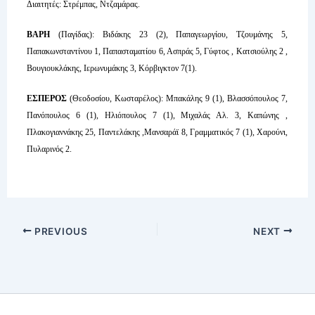
Διαιτητές: Στρέμπας, Ντζαμάρας.
ΒΑΡΗ
(Παγίδας): Βιδάκης 23 (2), Παπαγεωργίου, Τζουμάνης 5,
Παπακωνσταντίνου 1, Παπασταματίου 6, Ασπράς 5, Γύφτος , Κατσιούλης 2 ,
Βουγιουκλάκης, Ιερωνυμάκης 3, Κόρβιγκτον 7(1).
ΕΣΠΕΡΟΣ
(Θεοδοσίου, Κωσταρέλος): Μπακάλης 9 (1), Βλασσόπουλος 7,
Πανόπουλος 6 (1), Ηλιόπουλος 7 (1), Μιχαλάς Αλ. 3, Καπώνης ,
Πλακογιαννάκης 25, Παντελάκης ,Μανσαράϊ 8, Γραμματικός 7 (1), Χαρούνι,
Πυλαρινός 2.
PREVIOUS
NEXT