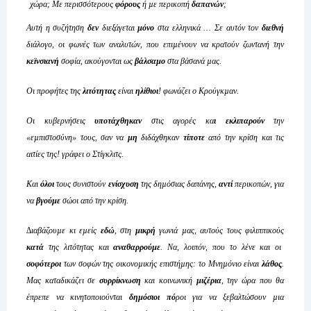
χώρα; Με περισσότερους
φόρους
ή µε περικοπή
δαπανών
;
Αυτή η συζήτηση
δεν
διεξάγεται
µόνο
στα ελληνικά … Σε αυτόν τον
διεθνή
διάλογο, οι φωνές των αναλυτών, που επιµένουν να κρατούν ζωντανή την
κεϊνσιανή
σοφία, ακούγονται ως
βάλσαµο
στα βάσανά µας.
Οι προφήτες της
λιτότητας
είναι
ηλίθιοι
! φωνάζει ο Κρούγκµαν.
Οι κυβερνήσεις
υποτάχθηκαν
στις αγορές κα
ι εκλιπαρούν
την
«εµπιστοσύνη» τους, σαν να
µη
διδάχθηκαν
τίποτε
από την κρίση και τις
αιτίες της! γράφει ο Στίγκλιτς.
Και
όλοι
τους συνιστούν
ενίσχυση
της δηµόσιας δαπάνης,
αντί
περικοπών, για
να
βγούµε
σώοι από την κρίση.
∆ιαβάζουµε κι εµείς
εδώ
, στη
µικρή
γωνιά µας, αυτούς τους φιλιππικούς
κατά
της λιτότητας και
αναθαρρούµε
. Να, λοιπόν, που το λένε και οι
σοφότεροι
των σοφών της οικονοµικής επιστήµης: το Μνηµόνιο είναι
λάθος
.
Μας καταδικάζει σε
συρρίκνωση
και κοινωνική
µιζέρια
, την ώρα που θα
έπρεπε να κινητοποιούνται
δηµόσιοι πό
ροι για να ξεβαλτώσουν µια