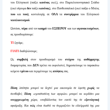
του Ελληνικού (παίζει
κανένας
εκεί;), στο Παμπελοποννησιακό Στάδιο
(εκεί σίγουρα
δεν
παίζει
κανένας
), στο Πανθεσσαλικό (εκεί παίζιο ο Μπέος
που
και
που)
, κοντολογής σε
ΟΛΑ
τα
συντρίμμια
του Ελληνικού
νεοπλουτισμού
.
Ωστόσο,
πέρα
από τον
καημό
του
ΕΣΠΕΡΟΥ
και των
αγανακτισμένων
,
ας προσδιορίσουμε:
ΤΙ
ζητάμε;
ΓΙΑΤΙ
διαδηλώνουμε;
Ως
συμβολή
στον προσδιορισμό του
στόχου
της
αυθόρμητης
διαμαρτυρίας που
ΔΕΝ
πρέπει να εκφυλιστεί, δημοσιεύουμε το παρακάτω
κείμενο
τρίτου
και περιμένουμε τις
απόψεις
σας.
Πόση
λιτότητα µπορεί να δεχτεί µια οικονοµία σε ύφεση
χωρίς
να
συνθλιβεί;
Πόση
«εµπιστοσύνη των αγορών» µπορεί να κερδίσει µια
υπερχρεωµένη
χώρα, υποβάλλοντας τον εαυτό της σε
εξαντλητική
αφαίµαξη; Και
πώς
είναι σωστό να συµµαζεύει τα ελλείµµατά της µια