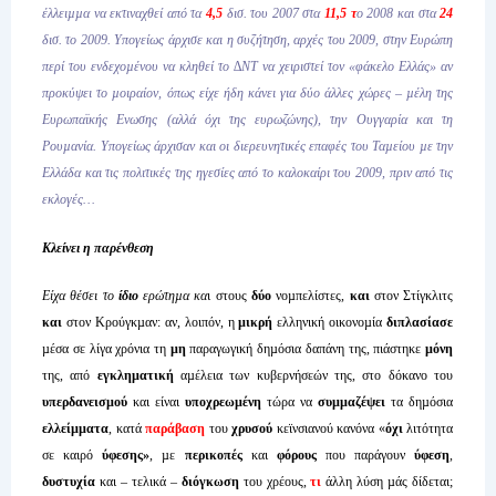
έλλειµµα να εκτιναχθεί από τα
4,5
δισ. του 2007 στα
11,5 τ
ο 2008 και στα
24
δισ. το 2009. Υπογείως άρχισε και η συζήτηση, αρχές του 2009, στην Ευρώπη
περί του ενδεχοµένου να κληθεί το ∆ΝΤ να χειριστεί τον «φάκελο Ελλάς» αν
προκύψει το µοιραίον, όπως είχε ήδη κάνει για δύο άλλες χώρες – µέλη της
Ευρωπαϊκής Ενωσης (αλλά όχι της ευρωζώνης), την Ουγγαρία και τη
Ρουµανία. Υπογείως άρχισαν και οι διερευνητικές επαφές του Ταµείου µε την
Ελλάδα και τις πολιτικές της ηγεσίες από το καλοκαίρι του 2009, πριν από τις
εκλογές…
Κλείνει η παρένθεση
Είχα θέσει το
ίδιο
ερώτηµα κα
ι στους
δύο
νοµπελίστες,
και
στον Στίγκλιτς
και
στον Κρούγκµαν: αν, λοιπόν, η
µικρή
ελληνική οικονοµία
διπλασίασε
µέσα σε λίγα χρόνια τη
µη
παραγωγική δηµόσια δαπάνη της, πιάστηκε
µόνη
της, από
εγκληµατική
αµέλεια των κυβερνήσεών της, στο δόκανο του
υπερδανεισµού
και είναι
υποχρεωµένη
τώρα να
συµµαζέψει
τα δηµόσια
ελλείµµατα
, κατά
παράβαση
του
χρυσού
κεϊνσιανού κανόνα «
όχι
λιτότητα
σε καιρό
ύφεσης»
, µε
περικοπές
και
φόρους
που παράγουν
ύφεση
,
δυστυχία
και – τελικά –
διόγκωση
του χρέους,
τι
άλλη λύση µάς δίδεται;