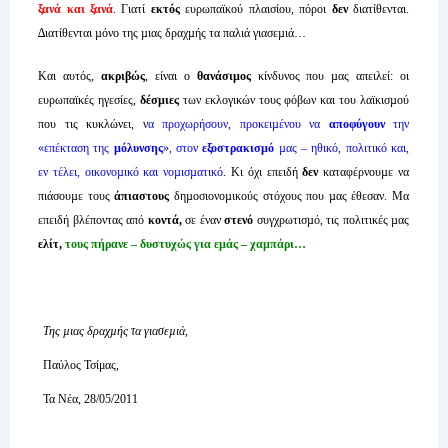
ξανά και ξανά
. Γιατί
εκτός
ευρωπαϊκού πλαισίου, πόροι
δεν
διατίθενται.
∆ιατίθενται µόνο της µιας δραχµής τα παλιά γιασεµιά…
Και αυτός,
ακριβώς
, είναι ο
θανάσιµος
κίνδυνος που µας απειλεί: οι
ευρωπαϊκές ηγεσίες,
δέσµιες
των εκλογικών τους φόβων και του λαϊκισµού
που τις κυκλώνει, ν
α προχωρήσουν, προκειµένου να
αποφύγουν
την
«επέκταση της
µόλυνσης
», στον
εξοστρακισµό
µας – ηθικό, πολιτικό και,
εν τέλει, οικονοµικό και νοµισµατικό
. Κι όχι επειδή
δεν
καταφέρνουµε να
πιάσουµε τους
άπιαστους
δηµοσιονοµικούς στόχους που µας έθεσαν. Μα
επειδή βλέποντας από
κοντά,
σε έναν
στενό
συγχρωτισµό, τις πολιτικές µας
ελίτ,
τους πήρανε – δυστυχώς για εµάς – χαµπάρι…
Της µιας δραχµής τα γιασεµιά,
Παύλος Τσίμας,
Τα Νέα, 28/05/2011