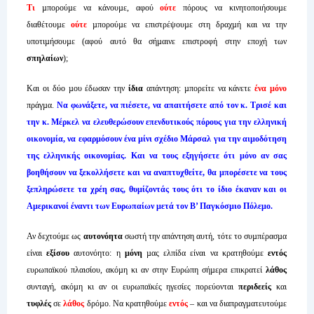
Τι
µπορούµε να κάνουµε, αφού
ούτε
πόρους να κινητοποιήσουµε
διαθέτουµε
ούτε
µπορούµε να επιστρέψουµε στη δραχµή και να την
υποτιµήσουµε (αφού αυτό θα σήµαινε επιστροφή στην εποχή των
σπηλαίων
);
Και οι δύο µου έδωσαν την
ίδια
απάντηση: µπορείτε να κάνετε
ένα µόνο
πράγµα.
Να φωνάξετε, να πιέσετε, να απαιτήσετε από τον κ. Τρισέ και
την κ. Μέρκελ να ελευθερώσουν επενδυτικούς πόρους για την ελληνική
οικονοµία, να εφαρµόσουν ένα µίνι σχέδιο Μάρσαλ για την αιµοδότηση
της ελληνικής οικονοµίας. Και να τους εξηγήσετε ότι µόνο αν σας
βοηθήσουν να ξεκολλήσετε και να αναπτυχθείτε, θα µπορέσετε να τους
ξεπληρώσετε τα χρέη σας, θυµίζοντάς τους ότι το ίδιο έκαναν και οι
Αµερικανοί έναντι των Ευρωπαίων µετά τον Β’ Παγκόσµιο Πόλεµο.
Αν δεχτούµε ως
αυτονόητα
σωστή την απάντηση αυτή, τότε το συµπέρασµα
είναι
εξίσου
αυτονόητο: η
µόνη
µας ελπίδα είναι να κρατηθούµε
εντός
ευρωπαϊκού πλαισίου, ακόµη κι αν στην Ευρώπη σήµερα επικρατεί
λάθος
συνταγή, ακόµη κι αν οι ευρωπαϊκές ηγεσίες πορεύονται
περιδεείς
και
τυφλές
σε
λάθος
δρόµο. Να κρατηθούµε
εντός
– και να διαπραγµατευτούµε