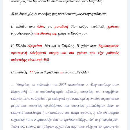
οικονοµία, από την οποία τα ιδιωτικά κεφάλαια φεύγουν τρέχοντας.
Αλλά, δυστυχώς, οι προφήτες µας σπεύδουν να µα
ς απογοητεύσουν
:
H Ελλάδα είναι
άλλο
, µια
µοναδική
στον κόσµο περίπτωση
χρόνιας
δηµοσιονοµικής
ανευθυνότητας
, γράφει ο Κρούγκµαν.
Η Ελλάδα
εξαιρείται
, λέει και ο Στίγκλιτς. Η χώρα αυτή
δηµιουργούσε
πρωτογενή ελλείµµατα ακόµη και στα χρόνια που είχε ρυθµούς
ανάπτυξης πάνω από 4%!
Παρένθεση:
** (
για να θυμηθούμε
τι
εννοεί ο Στίγκλιτς)
… Υπογείως, το καλοκαίρι του 2007 ανακοίνωσε ο Αλογοσκούφης στον
Καραµανλή ότι ο προϋπολογισµός εξόκειλε, υπογείως του εισηγήθηκε
εκλογές, ώστε να ληφθούν µετεκλογικά «µε ανανεωµένη εντολή» περιοριστικά
µέτρα που υπογείως σχεδιάζονταν και υπογείως µαταιώθηκαν όταν το
εκλογικό αποτέλεσµα ήταν κατώτερο του αναµενοµένου, η νέα πλειοψηφία
καχεκτική και ο Καραµανλής είπε το θρυλικό «Γιώργο, άσ’ το γι’ αργότερα».
Υπογείως, επίσης, αντί µέτρων άρχισε ένα πάρτι που οδήγησε το πρωτογενές