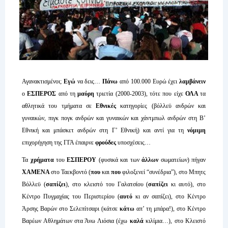
Αγανακτισμένοι;
Εγώ
να δεις…
Πάνω
από 100.000 Ευρώ έχει
λαμβάνειν
ο
ΕΣΠΕΡΟΣ
από τη
μαύρη
τριετία (2000-2003), τότε που είχε
ΟΛΑ
τα
αθλητικά του τμήματα σε
Εθνικές
κατηγορίες (βόλλεϋ ανδρών και
γυναικών, πιγκ πογκ ανδρών και γυναικών και χάντμπωλ ανδρών στη Β’
Εθνική και μπάσκετ ανδρών στη Γ’ Εθνική) και αντί για τη
νόμιμη
επιχορήγηση της ΓΓΑ έπαιρνε
φρούδες
υποσχέσεις…
Τα
χρήματα
του
ΕΣΠΕΡΟΥ
(φυσικά και των
άλλων
σωματείων) πήγαν
ΧΑΜΕΝΑ
στο Ταεκβοντό (
που
και
που
φιλοξενεί “συνέδρια”), στο Μπητς
Βόλλεϋ (
σαπίζει
), στο κλειστό του Γαλατσίου (
σαπίζει
κι αυτό), στο
Κέντρο Πυγμαχίας του Περιστερίου (
αυτό
κι αν σαπίζει), στο Κέντρο
Άρσης Βαρών στο Σελεπίτσαρι (κάτσε
κάτω
απ’ τη μπάρα!), στο Κέντρο
Βαρέων Αθλημάτων στα Άνω Λιόσια (έχω
καλά
κιλίμια…), στο Κλειστό