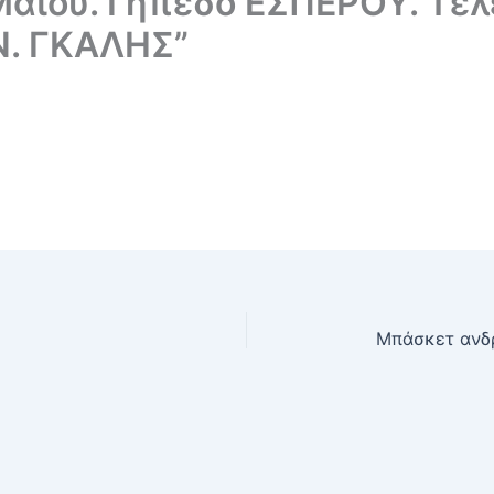
Μαϊου. Γήπεδο ΕΣΠΕΡΟΥ. Τελ
Ν. ΓΚΑΛΗΣ”
Mπάσκετ ανδρ