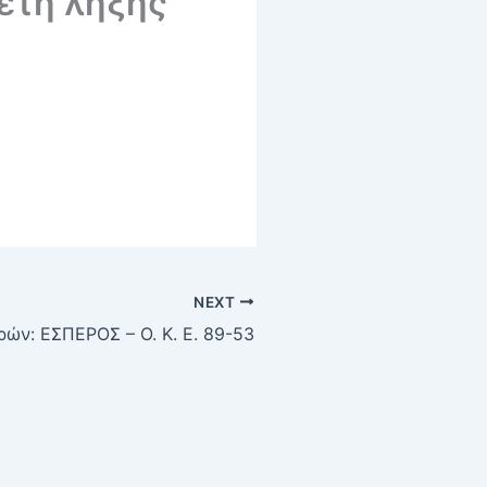
ετή λήξης
NEXT
ών: ΕΣΠΕΡΟΣ – O. K. E. 89-53