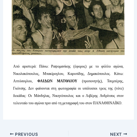
Από αριστερά: Πάνω: Ραψομανίκης (έφορος) με το φύλλο αγώνα,
Νικολακόπουλος, Μπακίρογλου, Καρυπίδης, Δημακόπουλος. Κάτω:
Απτόσογλου,
ΦΑΙΔΩΝ ΜΑΤΘΑΙΟΥ
(προπονητής), Τσεμπέρης,
Γκότσης. Δεν φαίνονται στη φωτογραφία οι υπόλοιποι τρεις της (τότε)
δεκάδας: Οι Μάνδηλας, Νικητόπουλος και ο Λιβέρης Ανδρίτσος στον
τελευταίο του αγώνα πριν από τη μεταγραφή του στον ΠΑΝΑΘΗΝΑΪΚΟ.
PREVIOUS
NEXT