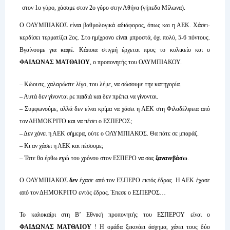
στον 1ο γύρο, χάσαμε στον 2ο γύρο στην Αθήνα (γήπεδο Μίλωνα).
Ο ΟΛΥΜΠΙΑΚΟΣ είναι βαθμολογικά αδιάφορος, όπως και η ΑΕΚ. Χάσει-
κερδίσει τερματίζει 2ος. Στο ημίχρονο είναι μπροστά, όχι πολύ, 5-6 πόντους.
Βγαίνουμε για καφέ. Κάποια στιγμή έρχεται προς το κυλικείο και ο
ΦΑΙΔΩΝΑΣ ΜΑΤΘΑΙΟΥ
, ο προπονητής του ΟΛΥΜΠΙΑΚΟΥ.
– Κώουτς, χαλαρώστε λίγο, του λέμε, να σώσουμε την κατηγορία.
– Αυτά δεν γίνονται ρε παιδιά και δεν πρέπει να γίνονται.
– Συμφωνούμε, αλλά δεν είναι κρίμα να χάσει η ΑΕΚ στη Φιλαδέλφεια από
τον ΔΗΜΟΚΡΙΤΟ και να πέσει ο ΕΣΠΕΡΟΣ;
– Δεν χάνει η ΑΕΚ σήμερα, ούτε ο ΟΛΥΜΠΙΑΚΟΣ. Θα πάτε σε μπαράζ.
– Κι αν χάσει η ΑΕΚ και πέσουμε;
– Τότε θα έρθω
εγώ
του χρόνου στον ΕΣΠΕΡΟ να σας
ξανανεβάσω
.
Ο ΟΛΥΜΠΙΑΚΟΣ
δεν
έχασε από τον ΕΣΠΕΡΟ εκτός έδρας. Η ΑΕΚ έχασε
από τον ΔΗΜΟΚΡΙΤΟ εντός έδρας. Έπεσε ο ΕΣΠΕΡΟΣ…
Το καλοκαίρι στη Β’ Εθνική προπονητής του ΕΣΠΕΡΟΥ είναι ο
ΦΑΙΔΩΝΑΣ ΜΑΤΘΑΙΟΥ
! Η ομάδα ξεκινάει άσχημα, χάνει τους δύο