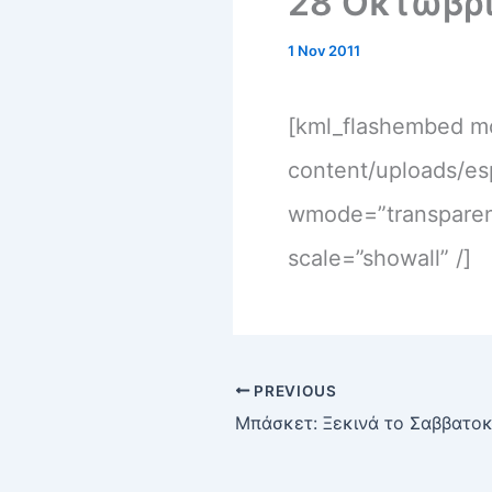
28 Οκτωβρί
1 Nov 2011
[kml_flashembed m
content/uploads/esp
wmode=”transparent
scale=”showall” /]
PREVIOUS