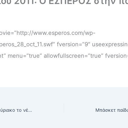
ου 2011: Ο ΕΣΠΕΡΟΣ στην 
ovie=”http://www.esperos.com/wp-
eros_28_oct_11.swf” fversion=”9″ useexpressins
” menu=”true” allowfullscreen=”true” fversion
Μπάσκετ: Ξεκινά το Σαββατοκύριακο το νέο Τουρνουά Ακαδημιών