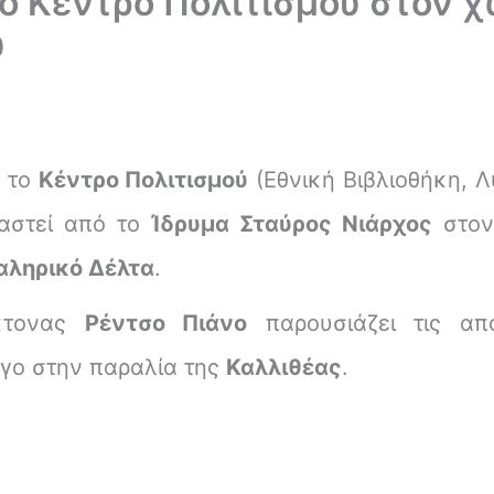
Το Κέντρο Πολιτισμού στον 
υ
α το
Κέντρο Πολιτισμού
(Εθνική Βιβλιοθήκη, Λ
αστεί από το
Ίδρυμα Σταύρος Νιάρχος
στον
αληρικό Δέλτα
.
έκτονας
Ρέντσο Πιάνο
παρουσιάζει τις απ
ργο στην παραλία της
Καλλιθέας
.