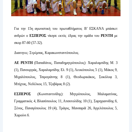
Για την 15η αγωνιστική του πρωταθλήματος Β’ ΕΣΚΑΝΑ μπάσκετ
ανδρών ο
ΕΣΠΕΡΟΣ
νίκησε εκτός έδρας την ομάδα του
ΡΕΝΤΗ
με
σκορ 87-60 (57-32).
Διαιτητες: Στρέμπας, Καρακωνσταντόπουλος.
ΑΕ ΡΕΝΤΗ
(Παπαδάτος, Παπαδημητρόπουλος): Χαραλαμπίδης Μ. 3
(1), Πανουργιάς, Χαραλαμπίδης Ελ. 9 (1), Λευκόπουλος 5 (1), Μάκος 9,
Μιχαλόπουλος, Τσιρογιάννης 8 (1), Θεοδωρικάκος, Σοκόλοφ 3,
Μπίχτας, Νεδέλκος 15, Τζοβάρας 8 (2).
ΕΣΠΕΡΟΣ
(Κωνσταντινίδης): Μητρόπουλος, Μαλαματίνας,
Γραμματικός 4, Βλασόπουλος 11, Απσοτολίδης 10 (1), Σαρηγιαννίδης 6,
Ξένος, Παναγόπουλος 19 (4), Τράγος, Μανσαράϊ 26, Αγγελόπουλος 5,
Χαρούνι 6.