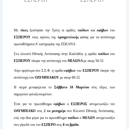
Με
νίκες
ξεκίνησαν την Τρίτη οι ομάδες
παίδων
και
εφήβων
του
ΕΣΠΕΡΟΥ
τους αγώνες της
προημτελικής
φάσης για τα αντίστοιχα
πρωταθλήματα Α’ κατηγορίας της ΕΣΚΑΝΑ.
Στο κλειστό Εθνικής Αντίστασης στην Καλλιθέα, η ομάδα
παίδων
του
ΕΣΠΕΡΟΥ
νίκησε την αντίστοιχη του
ΜΙΛΩΝΑ
με σκορ 56-52.
Λίγο αργότερα στο Σ.Ε.Φ. η ομάδα
εφήβων
του
ΕΣΠΕΡΟΥ
νίκησε την
αντίστοιχη του
ΟΛΥΜΠΙΑΚΟΥ
με σκορ 60-52.
Η σειρά μεταφέρεται το
Σάββατο 10 Μαρτίου
στις έδρες των
σημερινών φιλοξενουμένων.
Έτσι για το πρωτάθλημα
εφήβων
ο
ΕΣΠΕΡΟΣ
αντιμετωπίζει τον
ΟΛΥΜΠΙΑΚΟ
στις
2 το μεσημέρι
στο Κλειστό Εθνικής Αντίστασης,
ενώ την ίδια μέρα για το πρωτάθλημα
παίδων
ο
ΜΙΛΩΝ
αντιμετωπίζει
στο γήπεδό του τον
ΕΣΠΕΡΟ
στις
8 το βράδυ
.