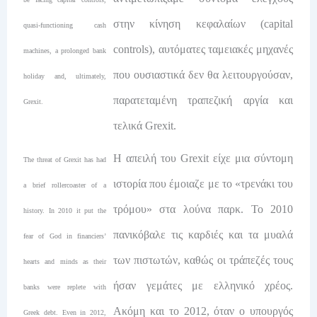
στην κίνηση κεφαλαίων (capital
quasi-functioning cash
controls), αυτόματες ταμειακές μηχανές
machines, a prolonged bank
που ουσιαστικά δεν θα λειτουργούσαν,
holiday and, ultimately,
παρατεταμένη τραπεζική αργία και
Grexit.
τελικά Grexit.
Η απειλή του Grexit είχε μια σύντομη
The threat of Grexit has had
ιστορία που έμοιαζε με το «τρενάκι του
a brief rollercoaster of a
τρόμου» στα λούνα παρκ. Το 2010
history. In 2010 it put the
πανικόβαλε τις καρδιές και τα μυαλά
fear of God in financiers’
των πιστωτών, καθώς οι τράπεζές τους
hearts and minds as their
ήσαν γεμάτες με ελληνικό χρέος.
banks were replete with
Ακόμη και το 2012, όταν ο υπουργός
Greek debt. Even in 2012,