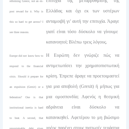
επιτυχία της μεταρρύθμισης της
reforming Greece, not an ex-
Ελλάδας και όχι εκ των υστέρων
post reward for it. Why is
ανταμοιβή γι’ αυτή την επιτυχία. Άραγε
this so hard to get across? I
γιατί είναι τόσο δύσκολο να γίνουμε
see three reasons.
κατανοητοί; Βλέπω τρεις λόγους.
Η Ευρώπη δεν γνώριζε πώς να
Europe did not know how to
αντιμετωπίσει την χρηματοπιστωτική
respond to the financial
κρίση. Έπρεπε άραγε να προετοιμαστεί
crisis. Should it prepare for
για μια αποβολή (Grexit) ή μήπως για
an expulsion (Grexit) or a
μια ομοσπονδία; Αφενός η θεσμική
federation? One is that
αδράνεια είναι δύσκολο να
institutional inertia is hard
κατανικηθεί. Αφετέρου το μη βιώσιμο
to beat. A second, that
χρέος παρέχει στους πιστωτές τεράστια
unsustainable debt gives