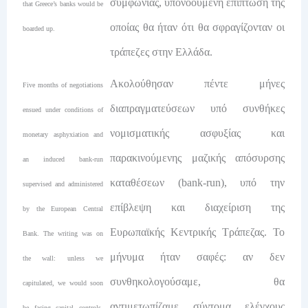
συμφωνίας, υπονοούμενη επίπτωση της
that Greece’s banks would be
οποίας θα ήταν ότι θα σφραγίζονταν οι
boarded up.
τράπεζες στην Ελλάδα.
Ακολούθησαν πέντε μήνες
Five months of negotiations
διαπραγματεύσεων υπό συνθήκες
ensued under conditions of
νομισματικής ασφυξίας και
monetary asphyxiation and
παρακινούμενης μαζικής απόσυρσης
an induced bank-run
καταθέσεων (bank-run), υπό την
supervised and administered
επίβλεψη και διαχείριση της
by the European Central
Ευρωπαϊκής Κεντρικής Τράπεζας. Το
Bank. The writing was on
μήνυμα ήταν σαφές: αν δεν
the wall: unless we
συνθηκολογούσαμε, θα
capitulated, we would soon
αντιμετωπίζαμε σύντομα ελέγχους
be facing capital controls,