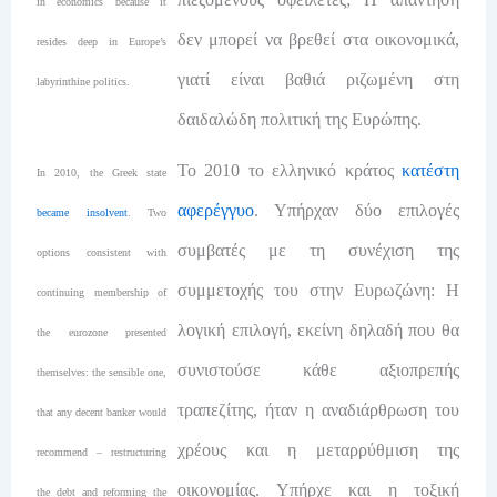
in economics because it
δεν μπορεί να βρεθεί στα οικονομικά,
resides deep in Europe’s
γιατί είναι βαθιά ριζωμένη στη
labyrinthine politics.
δαιδαλώδη πολιτική της Ευρώπης.
Το 2010 το ελληνικό κράτος
κατέστη
In 2010, the Greek state
αφερέγγυο
. Υπήρχαν δύο επιλογές
became insolvent
. Two
συμβατές με τη συνέχιση της
options consistent with
συμμετοχής του στην Ευρωζώνη: Η
continuing membership of
λογική επιλογή, εκείνη δηλαδή που θα
the eurozone presented
συνιστούσε κάθε αξιοπρεπής
themselves: the sensible one,
τραπεζίτης, ήταν η αναδιάρθρωση του
that any decent banker would
χρέους και η μεταρρύθμιση της
recommend – restructuring
οικονομίας. Υπήρχε και η τοξική
the debt and reforming the