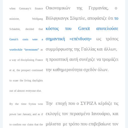
Οικονομικών της Γερμανίας, ο
when Germany’s finance
Βόλφγκανγκ Σόιμπλε, αποφάσιζε ότι
το
minister, Wolfgang
κόστος του Grexit αποτελούσε
Schäuble, decided that
σημαντική «επένδυση»
ως τρόπος
Grexit’s costs were a
συμμόρφωσης της Γαλλίας και άλλων,
worthwhile “investment”
as
η προοπτική αυτή συνέχιζε να τρομάζει
a way of disciplining France
την καθημερινότητα σχεδόν όλων.
et al, the prospect continued
to scare the living daylights
out of almost everyone else.
Την εποχή που ο ΣΥΡΙΖΑ κέρδιζε τις
By the time Syriza won
εκλογές τον περασμένο Ιανουάριο, και
power last January, and as if
μάλιστα με τρόπο που επιβεβαίωνε τον
to confirm our claim that the