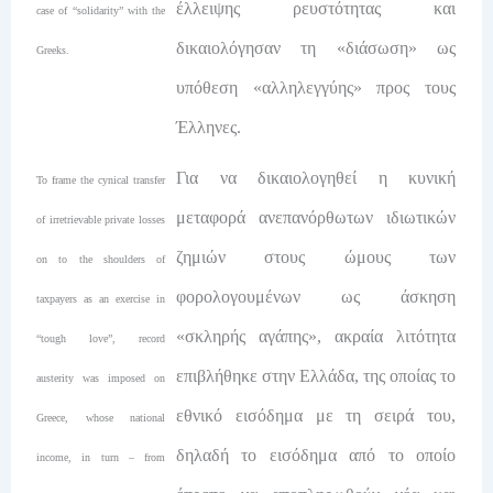
έλλειψης ρευστότητας και
case of “solidarity” with the
δικαιολόγησαν τη «διάσωση» ως
Greeks.
υπόθεση «αλληλεγγύης» προς τους
Έλληνες.
Για να δικαιολογηθεί η κυνική
To frame the cynical transfer
μεταφορά ανεπανόρθωτων ιδιωτικών
of irretrievable private losses
ζημιών στους ώμους των
on to the shoulders of
φορολογουμένων ως άσκηση
taxpayers as an exercise in
«σκληρής αγάπης», ακραία λιτότητα
“tough love”, record
επιβλήθηκε στην Ελλάδα, της οποίας το
austerity was imposed on
εθνικό εισόδημα με τη σειρά του,
Greece, whose national
δηλαδή το εισόδημα από το οποίο
income, in turn – from