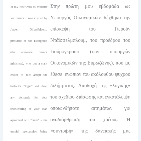
Στην πρώτη μου εβδομάδα ως
In my first week as minister
Υπουργός Οικονομικών δέχθηκα την
for finance I was visited by
επίσκεψη του Γιερούν
Jeroen Dijsselbloem,
Ντάϊσσελμπλουμ, του προέδρου του
president of the Eurogroup
Γιούρογκρουπ (των υπουργών
(the eurozone finance
Οικονομικών της Ευρωζώνης), που με
ministers), who put a stark
έθεσε ενώπιον του ακόλουθου ψυχρού
choice to me: accept the
διλήμματος: Αποδοχή της «λογικής»
bailout’s “logic” and drop
του σχεδίου διάσωσης και εγκατάλειψη
any demands for debt
οποιωνδήποτε αιτημάτων για
restructuring or your loan
αναδιάρθρωση του χρέους. Ή
agreement will “crash” – the
«συντριβή» της δανειακής μας
unsaid repercussion being