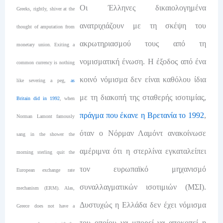
Οι Έλληνες δικαιολογημένα
Greeks, rightly, shiver at the
ανατριχιάζουν με τη σκέψη του
thought of amputation from
ακρωτηριασμού τους από τη
monetary union. Exiting a
νομισματική ένωση. Η έξοδος από ένα
common currency is nothing
κοινό νόμισμα δεν είναι καθόλου ίδια
like severing a peg,
as
με τη διακοπή της σταθερής ισοτιμίας,
Britain did in 1992
, when
πράγμα που έκανε η Βρετανία το 1992
,
Norman Lamont famously
όταν ο Νόρμαν Λαμόντ ανακοίνωσε
sang in the shower the
αμέριμνα ότι η στερλίνα εγκαταλείπει
morning sterling quit the
τον ευρωπαϊκό μηχανισμό
European exchange rate
συναλλαγματικών ισοτιμιών (ΜΣΙ).
mechanism (ERM). Alas,
Δυστυχώς η Ελλάδα δεν έχει νόμισμα
Greece does not have a
του οποίου να μπορεί να αποκοπεί η