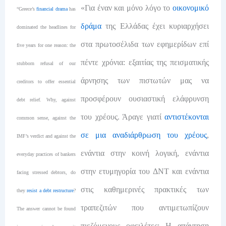
«Για έναν και μόνο λόγο το
οικονομικό
“Greece’s
financial drama
has
δράμα
της Ελλάδας έχει κυριαρχήσει
dominated the headlines for
στα πρωτοσέλιδα των εφημερίδων επί
five years for one reason: the
πέντε χρόνια: εξαιτίας της πεισματικής
stubborn refusal of our
άρνησης των πιστωτών μας να
creditors to offer essential
προσφέρουν ουσιαστική ελάφρυνση
debt relief. Why, against
του χρέους. Άραγε γιατί
αντιστέκονται
common sense, against the
σε μια αναδιάρθρωση του χρέους
,
IMF’s verdict and against the
ενάντια στην κοινή λογική, ενάντια
everyday practices of bankers
στην ετυμηγορία του ΔΝΤ και ενάντια
facing stressed debtors, do
στις καθημερινές πρακτικές των
they
resist a debt restructure
?
τραπεζιτών που αντιμετωπίζουν
The answer cannot be found
πιεζόμενους οφειλέτες; Η απάντηση