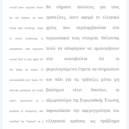
θα σήμαινε απώλειες για τους
would have implied losses
τραπεζίτες, όσον αφορά το ελληνικό
for the bankers on their
χρέος που περιλαμβανόταν στα
Greek debt holdings. Keen
περιουσιακά τους στοιχεία. Θέλοντας
to avoid confessing to
πολύ να αποφύγουν να ομολογήσουν
parliaments that taxpayers
στα κοινοβούλια ότι οι
would have to pay again for
φορολογούμενοι έπρεπε να πληρώσουν
the banks by means of
και πάλι για τις τράπεζες μέσω μη
unsustainable new loans, EU
βιώσιμων νέων δανείων, οι
officials presented the Greek
αξιωματούχοι της Ευρωπαϊκής Ένωσης
state’s insolvency as a
παρουσίασαν την αφερεγγυότητα του
problem of illiquidity, and
ελληνικού κράτους ως πρόβλημα
justified the “bailout” as a