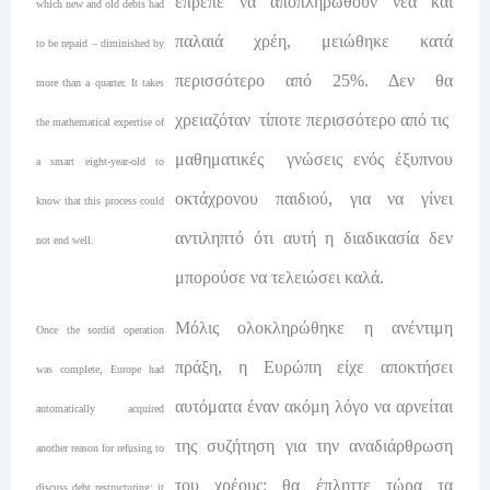
έπρεπε να αποπληρωθούν νέα και
which new and old debts had
παλαιά χρέη, μειώθηκε κατά
to be repaid – diminished by
περισσότερο από 25%. Δεν θα
more than a quarter. It takes
χρειαζόταν τίποτε περισσότερο από τις
the mathematical expertise of
μαθηματικές γνώσεις ενός έξυπνου
a smart eight-year-old to
οκτάχρονου παιδιού, για να γίνει
know that this process could
αντιληπτό ότι αυτή η διαδικασία δεν
not end well.
μπορούσε να τελειώσει καλά.
Μόλις ολοκληρώθηκε η ανέντιμη
Once the sordid operation
πράξη, η Ευρώπη είχε αποκτήσει
was complete, Europe had
αυτόματα έναν ακόμη λόγο να αρνείται
automatically acquired
της συζήτηση για την αναδιάρθρωση
another reason for refusing to
του χρέους: θα έπληττε τώρα τα
discuss debt restructuring: it