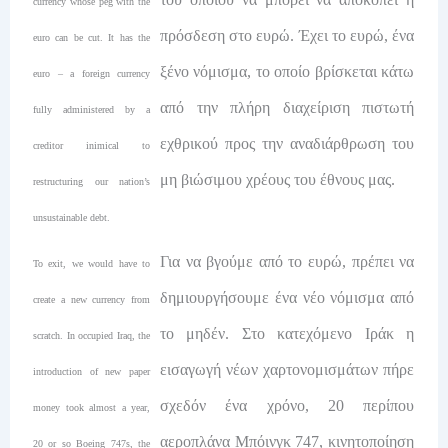
currency whose peg with the
πρόσδεση στο ευρώ. Έχει το ευρώ, ένα
euro can be cut. It has the
ξένο νόμισμα, το οποίο βρίσκεται κάτω
euro – a foreign currency
από την πλήρη διαχείριση πιστωτή
fully administered by a
εχθρικού προς την αναδιάρθρωση του
creditor inimical to
μη βιώσιμου χρέους του έθνους μας.
restructuring our nation’s
unsustainable debt.
Για να βγούμε από το ευρώ, πρέπει να
To exit, we would have to
δημιουργήσουμε ένα νέο νόμισμα από
create a new currency from
το μηδέν. Στο κατεχόμενο Ιράκ η
scratch. In occupied Iraq, the
εισαγωγή νέων χαρτονομισμάτων πήρε
introduction of new paper
σχεδόν ένα χρόνο, 20 περίπου
money took almost a year,
αεροπλάνα Μπόινγκ 747, κινητοποίηση
20 or so Boeing 747s, the