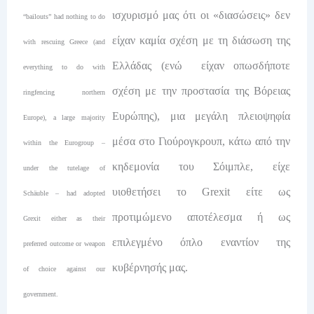
ισχυρισμό μας ότι οι «διασώσεις» δεν
“bailouts” had nothing to do
είχαν καμία σχέση με τη διάσωση της
with rescuing Greece (and
Ελλάδας (ενώ είχαν οπωσδήποτε
everything to do with
σχέση με την προστασία της Βόρειας
ringfencing northern
Ευρώπης), μια μεγάλη πλειοψηφία
Europe), a large majority
μέσα στο Γιούρογκρουπ, κάτω από την
within the Eurogroup –
κηδεμονία του Σόιμπλε, είχε
under the tutelage of
υιοθετήσει το Grexit είτε ως
Schäuble – had adopted
προτιμώμενο αποτέλεσμα ή ως
Grexit either as their
επιλεγμένο όπλο εναντίον της
preferred outcome or weapon
κυβέρνησής μας.
of choice against our
government.