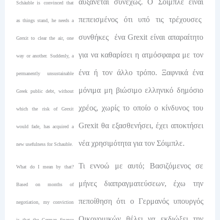
αυξάνεται συνεχώς. Ο Σόιμπλε είναι
Schäuble is convinced that
πεπεισμένος ότι υπό τις τρέχουσες
as things stand, he needs a
συνθήκες ένα Grexit είναι απαραίτητο
Grexit to clear the air, one
για να καθαρίσει η ατμόσφαιρα με τον
way or another. Suddenly, a
ένα ή τον άλλο τρόπο. Ξαφνικά ένα
permanently unsustainable
μόνιμα μη βιώσιμο ελληνικό δημόσιο
Greek public debt, without
χρέος, χωρίς το οποίο ο κίνδυνος του
which the risk of Grexit
Grexit θα εξασθενήσει, έχει αποκτήσει
would fade, has acquired a
νέα χρησιμότητα για τον Σόιμπλε.
new usefulness for Schauble.
Τι εννοώ με αυτό; Βασιζόμενος σε
What do I mean by that?
μήνες διαπραγματεύσεων, έχω την
Based on months of
πεποίθηση ότι ο Γερμανός υπουργός
negotiation, my conviction
Οικονομικών θέλει να εκδιώξει την
is that the German finance