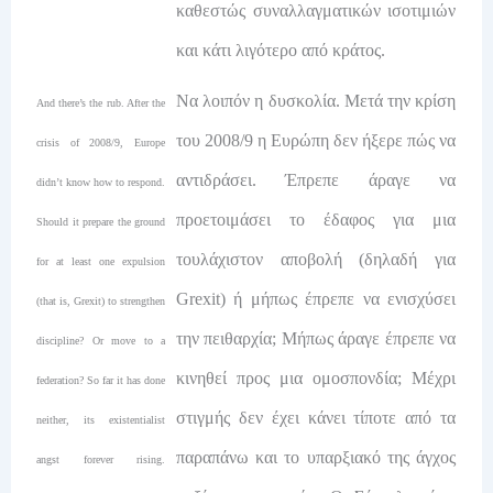
καθεστώς συναλλαγματικών ισοτιμιών
και κάτι λιγότερο από κράτος.
Να λοιπόν η δυσκολία. Μετά την κρίση
And there’s the rub. After the
του 2008/9 η Ευρώπη δεν ήξερε πώς να
crisis of 2008/9, Europe
αντιδράσει. Έπρεπε άραγε να
didn’t know how to respond.
προετοιμάσει το έδαφος για μια
Should it prepare the ground
τουλάχιστον αποβολή (δηλαδή για
for at least one expulsion
Grexit) ή μήπως έπρεπε να ενισχύσει
(that is, Grexit) to strengthen
την πειθαρχία; Μήπως άραγε έπρεπε να
discipline? Or move to a
κινηθεί προς μια ομοσπονδία; Μέχρι
federation? So far it has done
στιγμής δεν έχει κάνει τίποτε από τα
neither, its existentialist
παραπάνω και το υπαρξιακό της άγχος
angst forever rising.