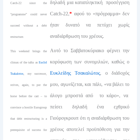
δηλαδή μια καταπληκτική προσέγγιση
Catch-22 since the
Catch-22,
*
αφού το «πρόγραμμα» δεν
“programme” could never
ήταν δυνατό να πετύχει χωρίς
succeed without a debt
αναδιάρθρωση του χρέους.
restructure.
Αυτό το Σαββατοκύριακο φέρνει την
This weekend brings the
κορύφωση των συνομιλιών, καθώς ο
climax of the talks as
Euclid
Ευκλείδης Τσακαλώτος
, ο διάδοχός
Tsakalotos
, my successor,
μου, αγωνίζεται, και πάλι, «να βάλει το
strives, again, to put the
άλογο μπροστά από το κάρο», να
horse before the cart – to
πείσει δηλαδή ένα εχθρικό
convince a hostile Eurogroup
Γιούρογκρουπ ότι η αναδιάρθρωση του
that debt restructuring is a
χρέους αποτελεί προϋπόθεση για την
prerequisite of success for