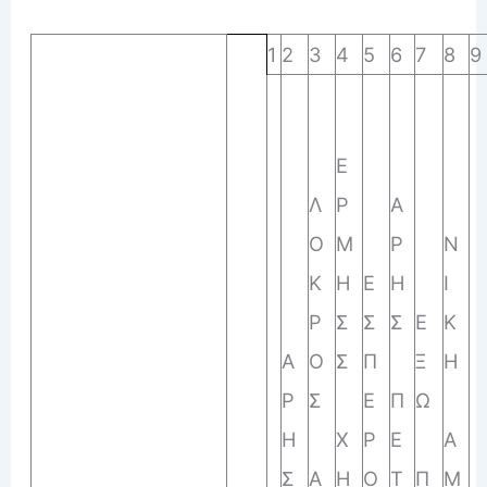
1
2
3
4
5
6
7
8
9
E
Λ
Α
Ρ
Ο
Ρ
Ν
Μ
Κ
Ε
Η
Ι
Η
Ρ
Σ
Σ
Ε
Κ
Σ
Α
Ο
Π
Ξ
Η
Σ
Ρ
Σ
Ε
Π
Ω
Η
Ρ
Ε
Α
Χ
Σ
Α
Ο
Τ
Π
Μ
Η