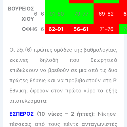
ΒΟΥΡΕΙΟΣ
6
6
91
–
80
79
–
77
69
–
82
5
ΧΙΟΥ
ΟΦΗ
6
6
62
–
91
56
–
61
71
–
76
7
Οι έξι (6) πρώτες ομάδες της βαθμολογίας,
εκείνες δηλαδή που θεωρητικά
επιδιώκουν να βρεθούν σε μια από τις δυο
πρώτες θέσεις και να προβιβαστούν στη Β’
Εθνική, έφεραν στον πρώτο γύρο τα εξής
αποτελέσματα:
ΕΣΠΕΡΟΣ
(10 νίκες – 2 ήττες):
Νίκησε
τέσσερις από τους πέντε ανταγωνιστές