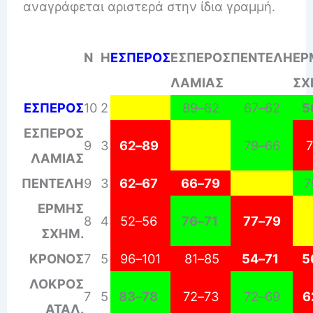
αναγράφεται αριστερά στην ίδια γραμμή.
N
H
ΕΣΠΕΡΟΣ
ΕΣΠΕΡΟΣ
ΠΕΝΤΕΛΗ
ΕΡ
ΛΑΜΙΑΣ
ΣΧ
ΕΣΠΕΡΟΣ
10
2
89
–
62
67
–
62
5
ΕΣΠΕΡΟΣ
9
3
62
–
89
79
–
66
7
ΛΑΜΙΑΣ
ΠΕΝΤΕΛΗ
9
3
62
–
67
66
–
79
7
ΕΡΜΗΣ
8
4
52
–
56
76
–
71
77
–
79
ΣΧΗΜ.
ΚΡΟΝΟΣ
7
5
96
–
101
81
–
85
54
–
71
5
ΛΟΚΡΟΣ
7
5
83
–
78
72
–
73
72
–
69
6
ΑΤΑΛ.