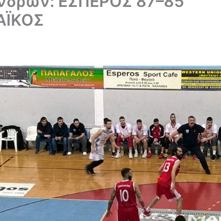
νδρών: ΕΣΠΕΡΟΣ 87–85
ΑΪΚΟΣ