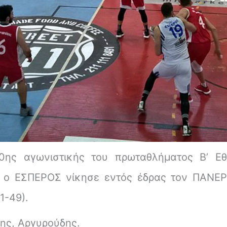
ης αγωνιστικής του πρωταθλήματος Β’ Εθ
 ο ΕΣΠΕΡΟΣ νίκησε εντός έδρας τον ΠΑΝΕ
1-49).
κης, Αργυρούδης.