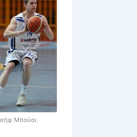
ωσήφ Μπούσι