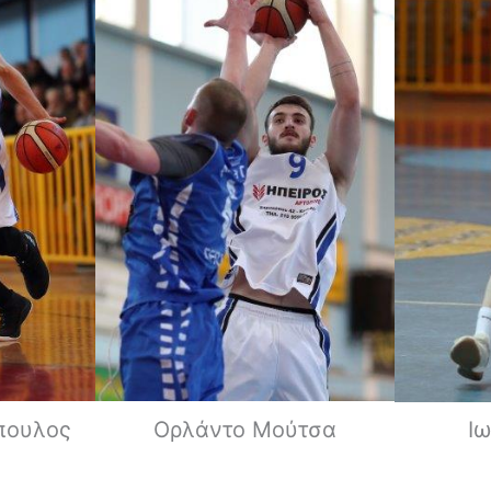
πουλος
Ορλάντο Μούτσα
Ι