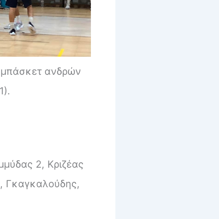
ς μπάσκετ ανδρών
).
μμύδας 2, Κριζέας
2, Γκαγκαλούδης,