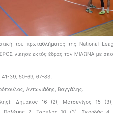
στική του πρωταθλήματος της National Leag
ΕΡΟΣ νίκησε εκτός έδρας τον ΜΙΛΩΝΑ με σκο
 41-39, 50-69, 67-83.
ερόπουλος, Αντωνιάδης, Βαγγάλης.
ης): Δημάκος 16 (2), Μοτσενίγος 15 (3)
), Πολέμης 2, Τσόχλας 10 (3), Σκορδάς 4,