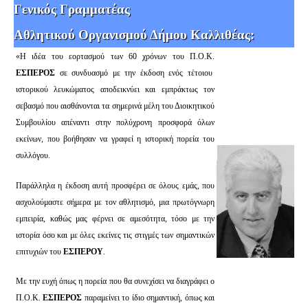
Γενικός Γραμματέας
Αθλητικού Οργανισμού Δήμου Καλλιθέας:
«Η ιδέα του εορτασμού των 60 χρόνων του Π.Ο.Κ.
ΕΣΠΕΡΟΣ
σε συνδυασμό με την έκδοση ενός τέτοιου
ιστορικού λευκώματος αποδεικνύει και εμπράκτως τον
σεβασμό που αισθάνονται τα σημερινά μέλη του Διοικητικού
Συμβουλίου απέναντι στην πολύχρονη προσφορά όλων
εκείνων, που βοήθησαν να γραφεί η ιστορική πορεία του
συλλόγου.
Παράλληλα η έκδοση αυτή προσφέρει σε όλους εμάς, που
ασχολούμαστε σήμερα με τον αθλητισμό, μια πρωτόγνωρη
εμπειρία, καθώς μας φέρνει σε αμεσότητα, τόσο με την
ιστορία όσο και με όλες εκείνες τις στιγμές των σημαντικών
επιτυχιών του
ΕΣΠΕΡΟΥ
.
Με την ευχή όπως η πορεία που θα συνεχίσει να διαγράφει ο
Π.Ο.Κ.
ΕΣΠΕΡΟΣ
παραμείνει το ίδιο σημαντική, όπως και