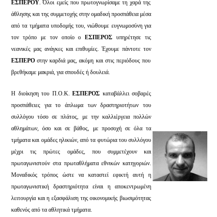
ΕΣΠΕΡΟΥ
. Όλοι εμείς που πρωτογνωρίσαμε τη χαρά της
άθλησης και της συμμετοχής στην ομαδική προσπάθεια μέσα
από τα τμήματα υποδομής του, νιώθουμε ευγνωμοσύνη για
τον τρόπο με τον οποίο ο
ΕΣΠΕΡΟΣ
υπηρέτησε τις
νεανικές μας ανάγκες και επιθυμίες. Έχουμε πάντοτε τον
ΕΣΠΕΡΟ
στην καρδιά μας, ακόμη και στις περιόδους που
βρεθήκαμε μακριά, για σπουδές ή δουλειά.
Η διοίκηση του Π.Ο.Κ.
ΕΣΠΕΡΟΣ
καταβάλλει σοβαρές
προσπάθειες για το άπλωμα των δραστηριοτήτων του
συλλόγου τόσο σε πλάτος, με την καλλιέργεια πολλών
αθλημάτων, όσο και σε βάθος, με προσοχή σε όλα τα
τμήματα και ομάδες ηλικιών, από τα φυτώρια του συλλόγου
μέχρι τις πρώτες ομάδες, που συμμετέχουν και
πρωταγωνιστούν στα πρωταθλήματα εθνικών κατηγοριών.
Μοναδικός τρόπος ώστε να καταστεί εφικτή αυτή η
πρωταγωνιστική δραστηριότητα είναι η αποκεντρωμένη
λειτουργία και η εξασφάλιση της οικονομικής βιωσιμότητας
καθενός από τα αθλητικά τμήματα.