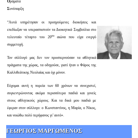
Ο
ράματα
Σ
υνύπαρξη
“Αυτά υπηρέτησαν οι προηγούμενες διοικήσεις και
επεδίωξαν να υπερασπιστούν τα Διοικητικά Συμβούλια στο
ου
τελευταίο τέταρτο του 20
αιώνα που είχα ενεργό
συμμετοχή.
Τον σύλλογό μας δεν τον προσπερνούσαν τα αθλητικά
πράγματα της χώρας, τα οδηγούσε, γιατί ήταν ο Φάρος της
Καλλιθεάτικης Νεολαίας και όχι μόνον.
Εύχομαι αυτή η πορεία των 60 χρόνων να συνεχιστεί,
συγκεντρώνοντας ακόμα περισσότερα παιδιά και γονείς
στους αθλητικούς χώρους. Και τα δικά μου παιδιά με
έφεραν στον σύλλογο: ο Κωνσταντίνος, η Μαρία, ο Νίκος,
και νοιώθω πολύ περήφανος γι’ αυτό».
ΓΕΩΡΓΙΟΣ ΜΑΡΓΩΜΕΝΟΣ