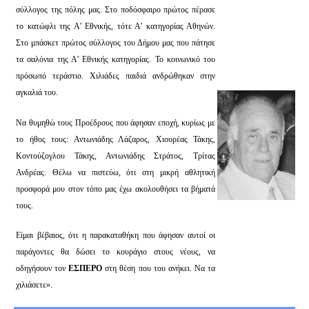
σύλλογος της πόλης μας. Στο ποδόσφαιρο πρώτος πέρασε
το κατώφλι της Α’ Εθνικής, τότε Α’ κατηγορίας Αθηνών.
Στο μπάσκετ πρώτος σύλλογος του Δήμου μας που πάτησε
τα σαλόνια της Α’ Εθνικής κατηγορίας. Το κοινωνικό του
πρόσωπό τεράστιο. Χιλιάδες παιδιά ανδρώθηκαν στην
αγκαλιά του.
Να θυμηθώ τους Προέδρους που άφησαν εποχή, κυρίως με
το ήθος τους: Αντωνιάδης Λάζαρος, Χιουρέας Τάκης,
Κοντούζογλου Τάκης, Αντωνιάδης Στράτος, Τρίτας
Ανδρέας. Θέλω να πιστεύω, ότι στη μικρή αθλητική
προσφορά μου στον τόπο μας έχω ακολουθήσει τα βήματά
τους.
Είμαι βέβαιος, ότι η παρακαταθήκη που άφησαν αυτοί οι
παράγοντες θα δώσει το κουράγιο στους νέους, να
οδηγήσουν τον
ΕΣΠΕΡΟ
στη θέση που του ανήκει. Να τα
χιλιάσετε».