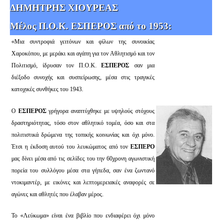
ΔΗΜΗΤΡΗΣ ΧΙΟΥΡΕΑΣ
Μέλος Π.Ο.Κ. ΕΣΠΕΡΟΣ από το 1953:
«Μια συντροφιά γειτόνων και φίλων της συνοικίας
Χαροκόπου, με μεράκι και αγάπη για τον Αθλητισμό και τον
Πολιτισμό, ίδρυσαν τον Π.Ο.Κ.
ΕΣΠΕΡΟΣ
σαν μια
διέξοδο συνοχής και συσπείρωσης, μέσα στις τραγικές
κατοχικές συνθήκες του 1943.
Ο
ΕΣΠΕΡΟΣ
γρήγορα αναπτύχθηκε με υψηλούς στόχους
δραστηριότητας, τόσο στον αθλητικό τομέα, όσο και στα
πολιτιστικά δρώμενα της τοπικής κοινωνίας και όχι μόνο.
Έτσι η έκδοση αυτού του λευκώματος από τον
ΕΣΠΕΡΟ
μας δίνει μέσα από τις σελίδες του την 60χρονη αγωνιστική
πορεία του συλλόγου μέσα στα γήπεδα, σαν ένα ζωντανό
ντοκιμαντέρ, με εικόνες και λεπτομερειακές αναφορές σε
αγώνες και αθλητές που έλαβαν μέρος.
Το «Λεύκωμα» είναι ένα βιβλίο που ενδιαφέρει όχι μόνο