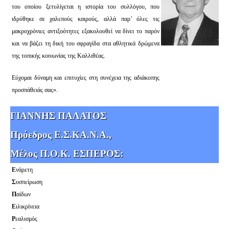
του οποίου ξετυλίγεται η ιστορία του συλλόγου, που
ιδρύθηκε σε χαλεπούς καιρούς, αλλά παρ’ όλες τις
μακροχρόνιες αντιξοότητες εξακολουθεί να δίνει το παρόν
και να βάζει τη δική του σφραγίδα στα αθλητικά δρώμενα
της τοπικής κοινωνίας της Καλλιθέας.
Εύχομαι δύναμη και επιτυχίες στη συνέχεια της αδιάκοπης
προσπάθειάς σας».
ΓΙΑΝΝΗΣ ΠΑΛΑΤΟΣ
Πρόεδρος Ε.Σ.ΚΑ.Ν.Α.,
Μέλος Π.Ο.Κ. ΕΣΠΕΡΟΣ:
Ε
νάρετη
Σ
υσπείρωση
Π
αίδων
Ε
ιλικρίνεια
Ρ
εαλισμός