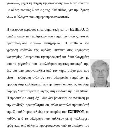
γυναικών, μέχρι τη στιγμή της συνένωσης των δυνάμεών του
με άλλες τοπικές δυνάμεις της Καλλιθέας, για την ίδρυση
νέων συλλόγων, που σήμερα πρωταγωνιστούν.
Η τρέχουσα περίοδος είναι σημαντική για τον
ΕΣΠΕΡΟ
. Οι
ομάδες όλων των αθλητικών του τμημάτων αγωνίζονται σε
πρωταθλήματα εθνικών κατηγοριών. Η επιθυμία για
γρήγορη επάνοδο της ομάδας μπάσκετ στις κορυφαίες
κατηγορίες, ύστερα από την προσωρινή και δικαιολογημένη
από τα γεγονότα που μεσολάβησαν σχετική παρακμή της,
δεν μας αποπροσανατολίζει από τον κύριο στόχο μας, που
είναι η ισόρροπη ανάπτυξη των αθλητικών τμημάτων, με
έμφαση στην καλλιέργεια των τμημάτων υποδομής και στην
παροχή δυνατοτήτων άθλησης στη νεολαία της Καλλιθέας.
Η προσπάθεια αυτή όχι μόνο δεν βρίσκεται σε αντίθεση με
την επιδίωξη πρωταθλητισμού, αλλά αποτελεί προϋπόθεσή
της. Οι καλύτερες σελίδες της ιστορίας του
ΕΣΠΕΡΟΥ
, σε
καθένα από τα αθλήματα που καλλιέργησε ή καλλιεργεί,
γράφηκαν από αθλητές προερχόμενους από τα σπλάχνα του