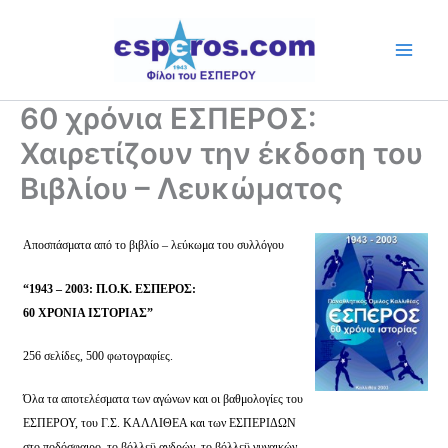
Skip
to
content
60 χρόνια ΕΣΠΕΡΟΣ:
Χαιρετίζουν την έκδοση του
Βιβλίου – Λευκώματος
Αποσπάσματα από το βιβλίο – λεύκωμα του συλλόγου
“1943 – 2003: Π.Ο.Κ. ΕΣΠΕΡΟΣ:
60 ΧΡΟΝΙΑ ΙΣΤΟΡΙΑΣ”
256 σελίδες, 500 φωτογραφίες.
Όλα τα αποτελέσματα των αγώνων και οι βαθμολογίες του
ΕΣΠΕΡΟΥ, του Γ.Σ. ΚΑΛΛΙΘΕΑ και των ΕΣΠΕΡΙΔΩΝ
στο ποδόσφαιρο, το βόλλεϋ ανδρών, το βόλλεϋ γυναικών,