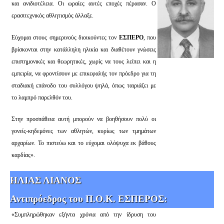
και ανιδιοτέλεια. Οι ωραίες αυτές εποχές πέρασαν. Ο
ερασιτεχνικός αθλητισμός άλλαξε.
Εύχομαι στους σημερινούς διοικούντες τον
ΕΣΠΕΡΟ
, που
βρίσκονται στην κατάλληλη ηλικία και διαθέτουν γνώσεις
επιστημονικές και θεωρητικές, χωρίς να τους λείπει και η
εμπειρία, να φροντίσουν με επικεφαλής τον πρόεδρο για τη
σταδιακή επάνοδο του συλλόγου ψηλά, όπως ταιριάζει με
το λαμπρό παρελθόν του.
Στην προσπάθεια αυτή μπορούν να βοηθήσουν πολύ οι
γονείς-κηδεμόνες των αθλητών, κυρίως των τμημάτων
αρχαρίων. Το πιστεύω και το εύχομαι ολόψυχα εκ βάθους
καρδίας».
ΗΛΙΑΣ ΛΙΑΝΟΣ
Αντιπρόεδρος του Π.Ο.Κ. ΕΣΠΕΡΟΣ:
«Συμπληρώθηκαν εξήντα χρόνια από την ίδρυση του