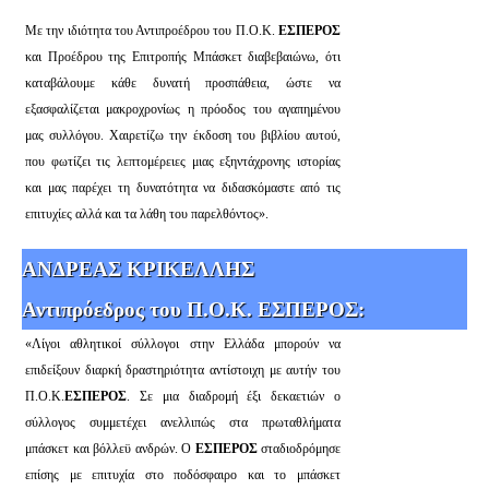
Με την ιδιότητα του Αντιπροέδρου του Π.Ο.Κ.
ΕΣΠΕΡΟΣ
και Προέδρου της Επιτροπής Μπάσκετ διαβεβαιώνω, ότι
καταβάλουμε κάθε δυνατή προσπάθεια, ώστε να
εξασφαλίζεται μακροχρονίως η πρόοδος του αγαπημένου
μας συλλόγου. Χαιρετίζω την έκδοση του βιβλίου αυτού,
που φωτίζει τις λεπτομέρειες μιας εξηντάχρονης ιστορίας
και μας παρέχει τη δυνατότητα να διδασκόμαστε από τις
επιτυχίες αλλά και τα λάθη του παρελθόντος».
ΑΝΔΡΕΑΣ ΚΡΙΚΕΛΛΗΣ
Αντιπρόεδρος του Π.Ο.Κ. ΕΣΠΕΡΟΣ:
«Λίγοι αθλητικοί σύλλογοι στην Ελλάδα μπορούν να
επιδείξουν διαρκή δραστηριότητα αντίστοιχη με αυτήν του
Π.Ο.Κ.
ΕΣΠΕΡΟΣ
. Σε μια διαδρομή έξι δεκαετιών ο
σύλλογος συμμετέχει ανελλιπώς στα πρωταθλήματα
μπάσκετ και βόλλεϋ ανδρών. Ο
ΕΣΠΕΡΟΣ
σταδιοδρόμησε
επίσης με επιτυχία στο ποδόσφαιρο και το μπάσκετ