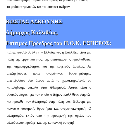
το μπάσκετ γυναικών και το μπάσκετ ανδρών.
ΚΩΣΤΑΣ ΑΣΚΟΥΝΗΣ
Δήμαρχος Καλλιθέας,
Επίτιμος Πρόεδρος του Π.Ο.Κ. ΕΣΠΕΡΟΣ:
«Είναι γνωστό σε όλη την Ελλάδα πως η Καλλιθέα είναι μια
πόλη της εργατικότητας, της ακατάπαυστης προσπάθειας,
της δημιουργικότητας και της ευγενούς άμιλλας. Αν
αναζητήσουμε ποιες ανθρώπινες δραστηριότητες
αναπτύσσουν στο άτομο αυτά τα χαρακτηριστικά, θα
καταλήξουμε εύκολα στον Αθλητισμό. Αυτός είναι ο
βασικός λόγος, για τον οποίο ο Δήμος Καλλιθέας στηρίζει
και προωθεί τον Αθλητισμό στην πόλη μας. Θέλουμε μια
κοινωνία δυναμική, δραστήρια και ανθρωποκεντρική. Ο
αθλητισμός, εκτός από την προαγωγή της υγείας του
αθλούμενου, προάγει και την κοινωνική συνοχή!