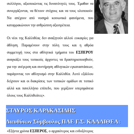
συλλόγου, αξιοποιώντας τις δυνατότητές τους. Έμαθαν να
συνεργάζονται, να θέτουν στόχους και να τους υλοποιούν.
Να απέχουν από νοσηρά κοινωνικά φαινόμενα, που
καταρρακώνουν την ανθρώπινη αξιοπρέπεια.
Οι νέοι της Καλλιθέας δεν αναζητούν αλλού ευκαιρίες για
άθληση. Παραμένουν στην πόλη τους και η αθρόα
συμμετοχή τους στα αθλητικά τμήματα του
ΕΣΠΕΡΟΥ
αναγκάζει τους τοπικούς άρχοντες να δραστηριοποιηθούν,
για την ανέγερση και συντήρηση αθλητικών εγκαταστάσεων,
παράγοντας τον αθλητισμό στην Καλλιθέα. Αυτό εξάλλου
δείχνουν και οι διακρίσεις των τοπικών ομάδων σε τοπικό
αλλά και πανελλήνιο επίπεδο, που γεμίζουν υπερηφάνεια
όλους τους Καλλιθεάτες».
ΣΤΑΥΡΟΣ ΚΑΡΑΚΑΣΙΔΗΣ
Διευθύνων Σύμβουλος ΠΑΕ Γ.Σ. ΚΑΛΛΙΘΕΑ:
«Εξήντα χρόνια
ΕΣΠΕΡΟΣ
, ο αρχαιότερος και ενδοξότερος