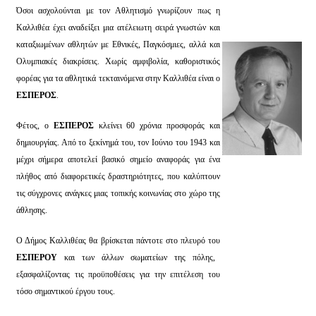
Όσοι ασχολούνται με τον Αθλητισμό γνωρίζουν πως η
Καλλιθέα έχει αναδείξει μια ατέλειωτη σειρά γνωστών και
καταξιωμένων αθλητών με Εθνικές, Παγκόσμιες, αλλά και
Ολυμπιακές διακρίσεις. Χωρίς αμφιβολία, καθοριστικός
φορέας για τα αθλητικά τεκταινόμενα στην Καλλιθέα είναι ο
ΕΣΠΕΡΟΣ
.
Φέτος, ο
ΕΣΠΕΡΟΣ
κλείνει 60 χρόνια προσφοράς και
δημιουργίας. Από το ξεκίνημά του, τον Ιούνιο του 1943 και
μέχρι σήμερα αποτελεί βασικό σημείο αναφοράς για ένα
πλήθος από διαφορετικές δραστηριότητες, που καλύπτουν
τις σύγχρονες ανάγκες μιας τοπικής κοινωνίας στο χώρο της
άθλησης.
Ο Δήμος Καλλιθέας θα βρίσκεται πάντοτε στο πλευρό του
ΕΣΠΕΡΟΥ
και των άλλων σωματείων της πόλης,
εξασφαλίζοντας τις προϋποθέσεις για την επιτέλεση του
τόσο σημαντικού έργου τους.