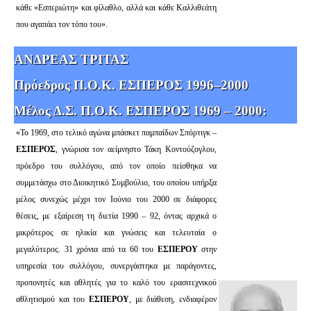
κάθε «Εσπεριώτη» και φίλαθλο, αλλά και κάθε Καλλιθεάτη
που αγαπάει τον τόπο του».
ΑΝΔΡΕΑΣ ΤΡΙΤΑΣ
Πρόεδρος Π.Ο.Κ. ΕΣΠΕΡΟΣ 1996–2000
Μέλος Δ.Σ. Π.Ο.Κ. ΕΣΠΕΡΟΣ 1969 – 2000:
«Το 1969, στο τελικό αγώνα μπάσκετ παμπαίδων Σπόρτιγκ –
ΕΣΠΕΡΟΣ
, γνώρισα τον αείμνηστο Τάκη Κοντούζογλου,
πρόεδρο του συλλόγου, από τον οποίο πείσθηκα να
συμμετάσχω στο Διοικητικό Συμβούλιο, του οποίου υπήρξα
μέλος συνεχώς μέχρι τον Ιούνιο του 2000 σε διάφορες
θέσεις, με εξαίρεση τη διετία 1990 – 92, όντας αρχικά ο
μικρότερος σε ηλικία και γνώσεις και τελευταία ο
μεγαλύτερος. 31 χρόνια από τα 60 του
ΕΣΠΕΡΟΥ
στην
υπηρεσία του συλλόγου, συνεργάστηκα με παράγοντες,
προπονητές και αθλητές για το καλό του ερασιτεχνικού
αθλητισμού και του
ΕΣΠΕΡΟΥ
, με διάθεση, ενδιαφέρον