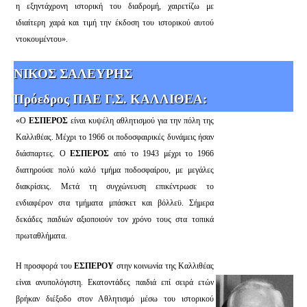
η εξηντάχρονη ιστορική του διαδρομή, χαιρετίζω με
ιδιαίτερη χαρά και τιμή την έκδοση του ιστορικού αυτού
ντοκουμέντου».
ΝΙΚΟΣ ΣΑΛΕΥΡΗΣ
Πρόεδρος ΠΑΕ Γ.Σ. ΚΑΛΛΙΘΕΑ:
«Ο
ΕΣΠΕΡΟΣ
είναι κυψέλη αθλητισμού για την πόλη της
Καλλιθέας. Μέχρι το 1966 οι ποδοσφαιρικές δυνάμεις ήσαν
διάσπαρτες. Ο
ΕΣΠΕΡΟΣ
από το 1943 μέχρι το 1966
διατηρούσε πολύ καλό τμήμα ποδοσφαίρου, με μεγάλες
διακρίσεις. Μετά τη συγχώνευση επικέντρωσε το
ενδιαφέρον στα τμήματα μπάσκετ και βόλλεϋ. Σήμερα
δεκάδες παιδιών αξιοποιούν τον χρόνο τους στα τοπικά
πρωταθλήματα.
Η προσφορά του
ΕΣΠΕΡΟΥ
στην κοινωνία της Καλλιθέας
είναι ανυπολόγιστη. Εκατοντάδες παιδιά επί σειρά ετών
βρήκαν διέξοδο στον Αθλητισμό μέσω του ιστορικού