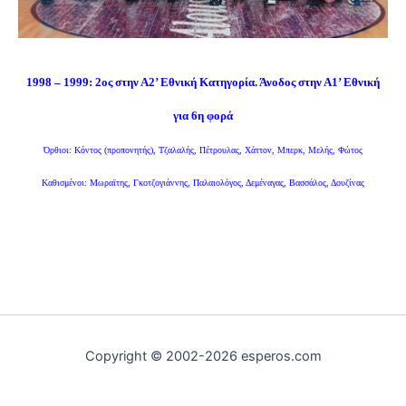
1998 – 1999: 2ος στην Α2’ Εθνική Κατηγορία. Άνοδος στην Α1’ Εθνική
για 6η φορά
Όρθιοι: Κόντος (προπονητής), Τζαλαλής, Πέτρουλας, Χάττον, Μπερκ, Μελής, Φώτος
Καθισμένοι: Μωραϊτης, Γκοτζογιάννης, Παλαιολόγος, Δεμέναγας, Βασσάλος, Δουζίνας
Copyright © 2002-2026 esperos.com