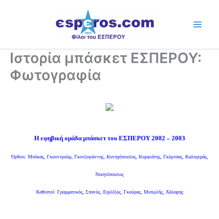
Skip
to
content
Ιστορία μπάσκετ ΕΣΠΕΡΟΥ:
Φωτογραφία
Η εφηβική ομάδα μπάσκετ του ΕΣΠΕΡΟΥ 2002 – 2003
Όρθιοι: Μπόκας, Γκουντρούμ, Γκοτζογιάννης, Κυνηγόπουλος, Κορφιάτης, Γκόρτσας, Καλογεράς,
Νικητόπουλος
Καθιστοί: Γραμματικός, Σπανός, Εγγλέζος, Γκούρας, Μισιρλής, Χάλαρης