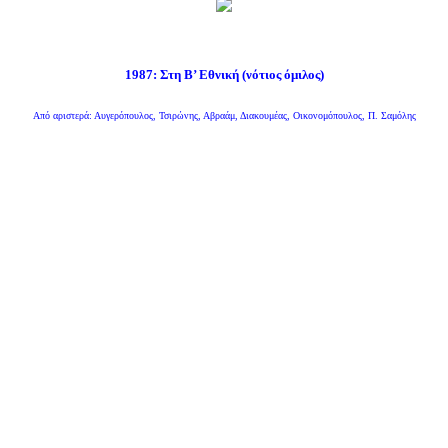
1987: Στη Β’ Εθνική (νότιος όμιλος)
Από αριστερά: Αυγερόπουλος, Τσιρώνης, Αβραάμ, Διακουμέας, Οικονομόπουλος, Π. Σαμόλης