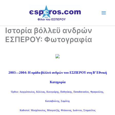
Skip
to
content
Ιστορία βόλλεϋ ανδρών
ΕΣΠΕΡΟΥ: Φωτογραφία
2003—2004:
Η ομάδα βόλλεϋ ανδρών του ΕΣΠΕΡΟΥ σ
τη Β’ Εθνική
Κατηγορία
Όρθιοι: Αυγερόπουλος, Κόλλιας, Κουτριάρης, Ποθητάκης, Παπαθανασίου, Φραγκούλης,
Κατσαβούνης, Σαμόλης
Καθιστοί: Μοσχόπουλος, Μπογιατζής, Φλάουνας, Ιωάννου, Σταματέλος