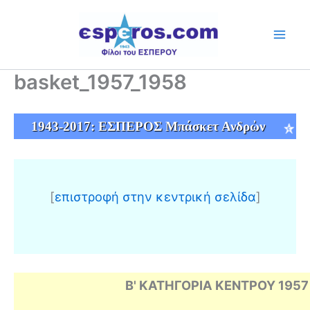
Skip
to
content
basket_1957_1958
1943-2017: ΕΣΠΕΡΟΣ Μπάσκετ Ανδρὠν
[
επιστροφή στην κεντρική σελίδα
]
Β' ΚΑΤΗΓΟΡΙΑ ΚΕΝΤΡΟΥ 1957 