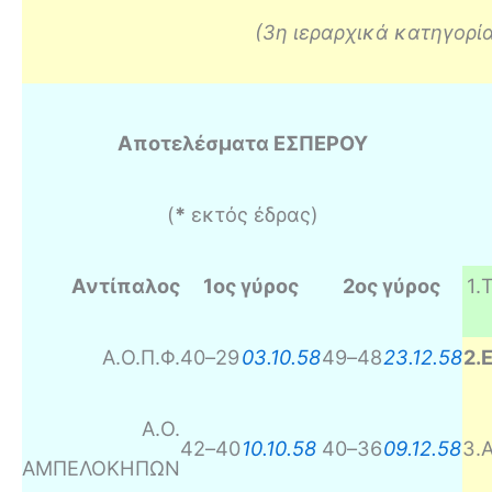
(3η ιεραρχικά κατηγορί
Αποτελέσματα ΕΣΠΕΡΟΥ
(
*
εκτός έδρας)
Αντίπαλος
1ος γύρος
2ος γύρος
1
.
Α.Ο.Π.Φ.
40
–
29
03.10.58
49
–
48
23.12.58
2
.
Α.Ο.
42
–
40
10.10.58
40
–
36
09.12.58
3
.
ΑΜΠΕΛΟΚΗΠΩΝ