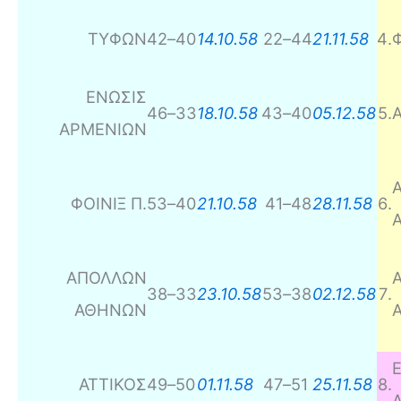
ΤΥΦΩΝ
42
–
40
14.10.58
22
–
44
21.11.58
4
.
Φ
ΕΝΩΣΙΣ
46
–
33
18.10.58
43
–
40
05.12.58
5
.
ΑΡΜΕΝΙΩΝ
ΦΟΙΝΙΞ Π.
53
–
40
21.10.58
41
–
48
28.11.58
6
.
ΑΠΟΛΛΩΝ
38
–
33
23.10.58
53
–
38
02.12.58
7
.
ΑΘΗΝΩΝ
ΑΤΤΙΚΟΣ
49
–
50
01.11.58
47
–
51
25.11.58
8
.