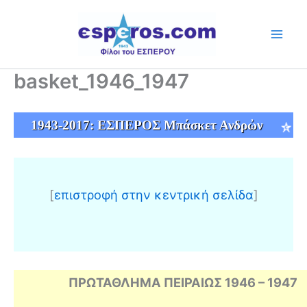
Skip
to
content
basket_1946_1947
1943-2017: ΕΣΠΕΡΟΣ Μπάσκετ Ανδρὠν
[
επιστροφή στην κεντρική σελίδα
]
ΠΡΩΤΑΘΛΗΜΑ ΠΕΙΡΑΙΩΣ 1946 – 1947