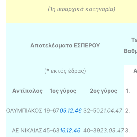
(1η ιεραρχικά κατηγορία)
Τ
Αποτελέσματα ΕΣΠΕΡΟΥ
Βαθ
(
*
εκτός έδρας)
Α
Αντίπαλος
1ος γύρος
2ος γύρος
1
.
ΟΛΥΜΠΙΑΚΟΣ
19
–
67
09.12.46
32
–
50
21.04.47
2
.
ΑΕ ΝΙΚΑΙΑΣ
45
–
63
16.12.46
40
–
39
23.03.47
3
.