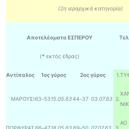
(2η ιεραρχικά κατηγορία)
Αποτελέσματα ΕΣΠΕΡΟΥ
Τελ
(
*
εκτός έδρας)
Αντίπαλος
1ος γύρος
2ος γύρος
1
.
ΤΥ
ΧΑ
ΜΑΡΟΥΣΙ
63
–
53
15.05.63
44
–
37
03.07.63
2
.
ΝΙΚ
ΑΟ
ΠΟΡΦΥΡΑΣ
66
–
47
18.05.63
69
–
50
07.07.63
3
.