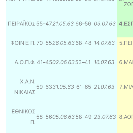
ΖΩ
ΠΕΙΡΑΪΚΟΣ
55
–
47
21.05.63
66
–
56
09.07.63
4
.
ΕΣ
ΦΟΙΝΙΞ Π.
70
–
55
26.05.63
68
–
48
14.07.63
5
.
ΠΕ
Α.Ο.Π.Φ.
41
–
45
02.06.63
53
–
41
16.07.63
6
.
ΜΑ
Χ.Α.Ν.
59
–
63
31.05.63
61
–
65
21.07.63
7
.
ΜΙ
ΝΙΚΑΙΑΣ
ΕΘΝΙΚΟΣ
58
–
56
05.06.63
58
–
49
23.07.63
8
.
ΑΟ
Π.