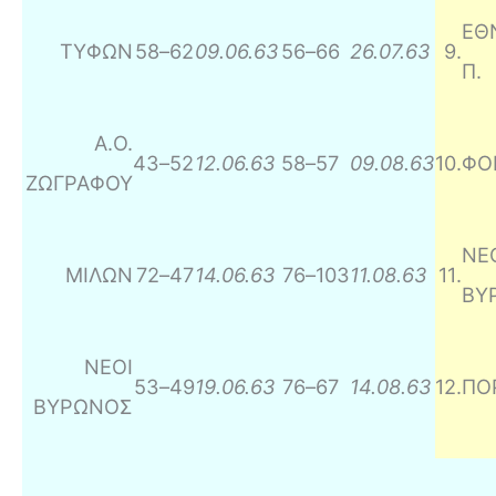
ΕΘ
ΤΥΦΩΝ
58
–
62
09.06.63
56
–
66
26.07.63
9
.
Π.
Α.Ο.
43
–
52
12.06.63
58
–
57
09.08.63
10
.
ΦΟΙ
ΖΩΓΡΑΦΟΥ
ΝΕ
ΜΙΛΩΝ
72
–
47
14.06.63
76
–
103
11.08.63
11
.
ΒΥ
ΝΕΟΙ
53
–
49
19.06.63
76
–
67
14.08.63
12
.
ΠΟ
ΒΥΡΩΝΟΣ