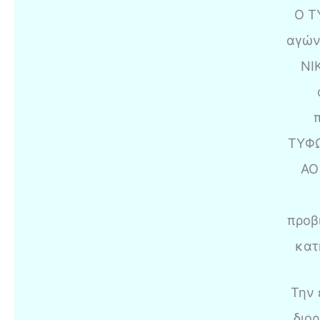
Ο Τ
αγών
ΝΙ
ΤΥΦΩ
ΑΟ
προβ
κατ
Την 
διο