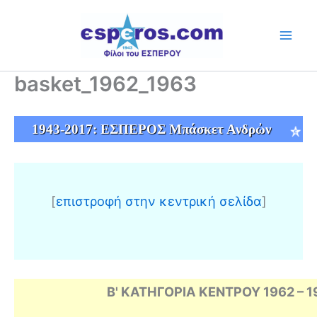
Skip
to
content
basket_1962_1963
1943-2017: ΕΣΠΕΡΟΣ Μπάσκετ Ανδρὠν
[
επιστροφή στην κεντρική σελίδα
]
Β' ΚΑΤΗΓΟΡΙΑ ΚΕΝΤΡΟΥ 1962 – 1