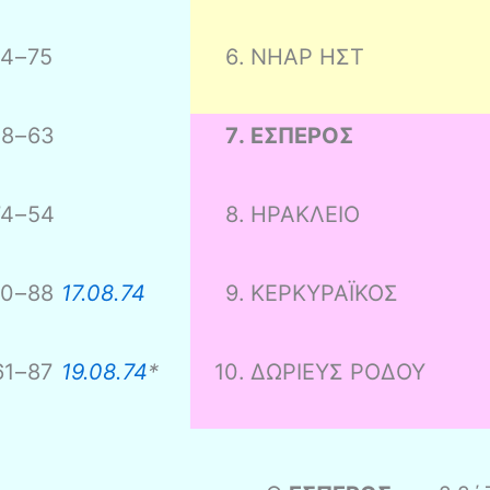
64
–
75
6
.
ΝΗΑΡ ΗΣΤ
48
–
63
7
.
ΕΣΠΕΡΟΣ
74
–
54
8
.
ΗΡΑΚΛΕΙΟ
70
–
88
17.08.74
9
.
ΚΕΡΚΥΡΑΪΚΟΣ
61
–
87
19.08.74
*
10
.
ΔΩΡΙΕΥΣ ΡΟΔΟΥ