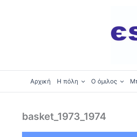
Skip
to
content
Αρχική
Η πόλη
Ο όμιλος
Μ
basket_1973_1974