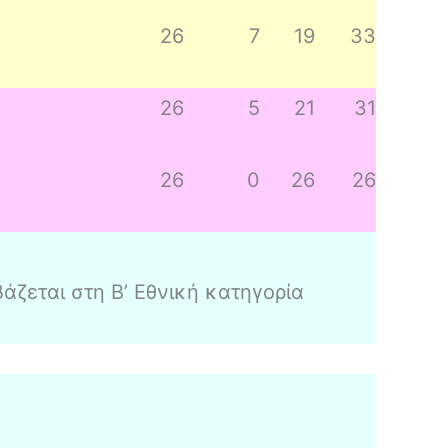
26
7
19
33
26
5
21
31
26
0
26
26
άζεται στη Β’ Εθνική κατηγορία