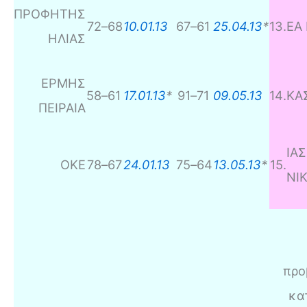
ΠΡΟΦΗΤΗΣ
72
–
68
10.01.13
67
–
61
25.04.13
*
13
.
ΕΑ 
ΗΛΙΑΣ
ΕΡΜΗΣ
58
–
61
17.01.13
*
91
–
71
09.05.13
14
.
ΚΑ
ΠΕΙΡΑΙΑ
ΙΑ
ΟΚΕ
78
–
67
24.01.13
75
–
64
13.05.13
*
15
.
ΝΙ
προ
κα