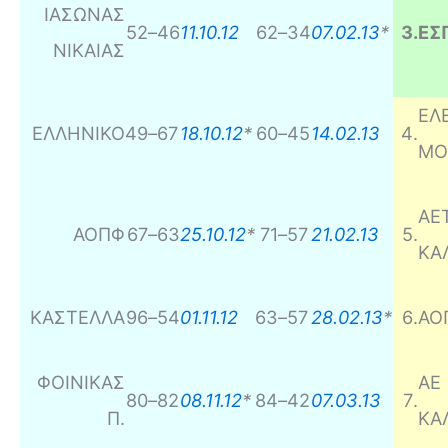
ΙΑΣΩΝΑΣ
52
–
46
11.10.12
62
–
34
07.02.13
*
3
.
ΕΣ
ΝΙΚΑΙΑΣ
ΕΛ
ΕΛΛΗΝΙΚΟ
49
–
67
18.10.12
*
60
–
45
14.02.13
4
.
ΜΟ
ΑΕ
ΑΟΠΦ
67
–
63
25.10.12
*
71
–
57
21.02.13
5
.
ΚΑ
ΚΑΣΤΕΛΛΑ
96
–
54
01.11.12
63
–
57
28.02.13
*
6
.
ΑΟ
ΦΟΙΝΙΚΑΣ
ΑΕ
80
–
82
08.11.12
*
84
–
42
07.03.13
7
.
Π.
ΚΑ