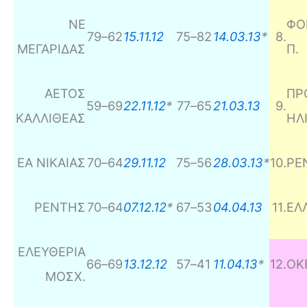
ΝΕ
ΦΟ
79
–
62
15.11.12
75
–
82
14.03.13
*
8
.
ΜΕΓΑΡΙΔΑΣ
Π.
ΑΕΤΟΣ
ΠΡ
59
–
69
22.11.12
*
77
–
65
21.03.13
9
.
ΚΑΛΛΙΘΕΑΣ
ΗΛ
ΕΑ ΝΙΚΑΙΑΣ
70
–
64
29.11.12
75
–
56
28.03.13
*
10
.
ΡΕ
ΡΕΝΤΗΣ
70
–
64
07.12.12
*
67
–
53
04.04.13
11
.
ΕΛ
ΕΛΕΥΘΕΡΙΑ
66
–
69
13.12.12
57
–
41
11.04.13
*
12
.
ΟΚ
ΜΟΣΧ.