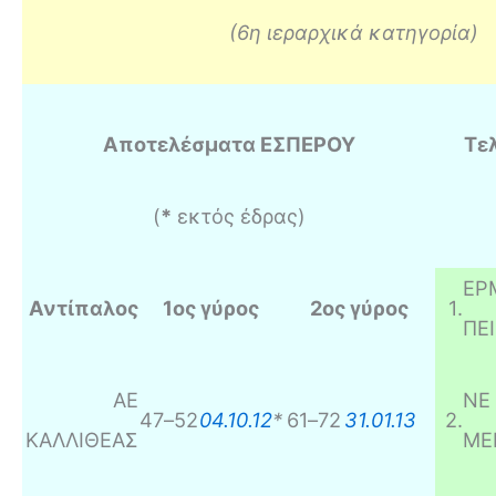
(6η ιεραρχικά κατηγορία)
Αποτελέσματα ΕΣΠΕΡΟΥ
Τε
(
*
εκτός έδρας)
ΕΡ
Αντίπαλος
1ος γύρος
2ος γύρος
1
.
ΠΕΙ
ΑΕ
ΝΕ
47
–
52
04.10.12
*
61
–
72
31.01.13
2
.
ΚΑΛΛΙΘΕΑΣ
ΜΕ