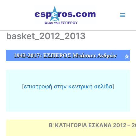
Skip
to
content
basket_2012_2013
1943-2017: ΕΣΠΕΡΟΣ Μπάσκετ Ανδρὠν
[
επιστροφή στην κεντρική σελίδα
]
Β' ΚΑΤΗΓΟΡΙΑ ΕΣΚΑΝΑ 2012 – 2