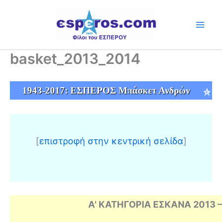
Skip
to
content
basket_2013_2014
1943-2017: ΕΣΠΕΡΟΣ Μπάσκετ Ανδρὠν
[
επιστροφή στην κεντρική σελίδα
]
Α' ΚΑΤΗΓΟΡΙΑ ΕΣΚΑΝΑ 2013 –