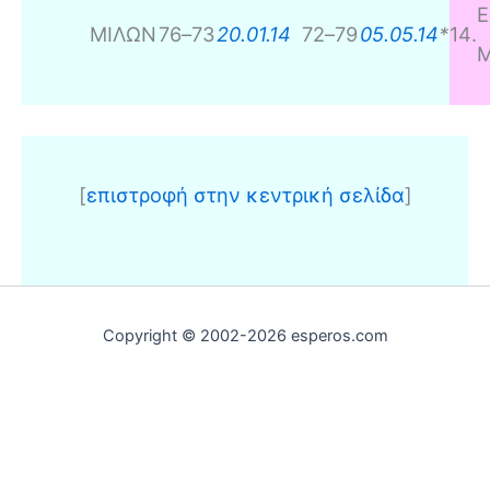
Ε
ΜΙΛΩΝ
76
–
73
20.01.14
72
–
79
05.05.14
*
14
.
Μ
[
επιστροφή στην κεντρική σελίδα
]
Copyright © 2002-2026 esperos.com