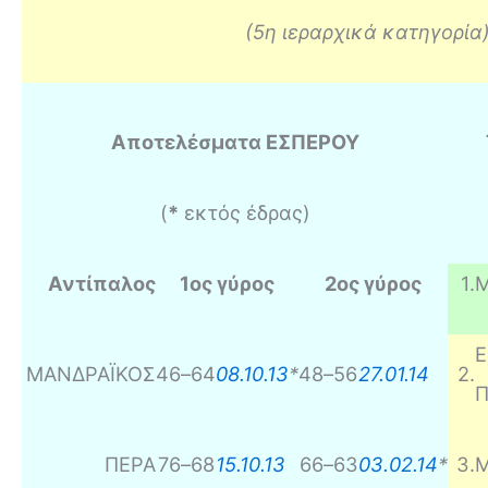
(5η ιεραρχικά κατηγορία
Αποτελέσματα ΕΣΠΕΡΟΥ
(
*
εκτός έδρας)
Αντίπαλος
1ος γύρος
2ος γύρος
1
.
Μ
ΜΑΝΔΡΑΪΚΟΣ
46
–
64
08.10.13
*
48
–
56
27.01.14
2
.
Π
ΠΕΡΑ
76
–
68
15.10.13
66
–
63
03.02.14
*
3
.