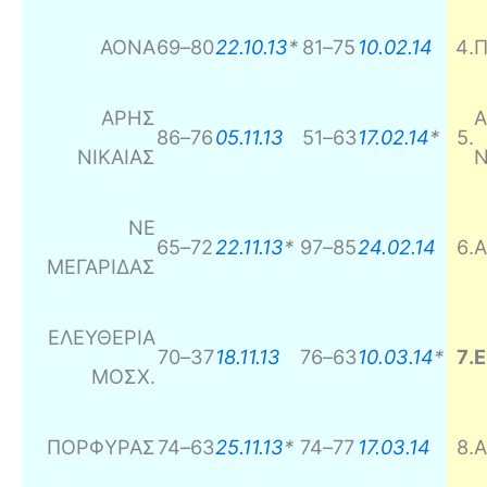
ΑΟΝΑ
69
–
80
22.10.13
*
81
–
75
10.02.14
4
.
ΑΡΗΣ
86
–
76
05.11.13
51
–
63
17.02.14
*
5
.
ΝΙΚΑΙΑΣ
Ν
ΝΕ
65
–
72
22.11.13
*
97
–
85
24.02.14
6
.
Α
ΜΕΓΑΡΙΔΑΣ
ΕΛΕΥΘΕΡΙΑ
70
–
37
18.11.13
76
–
63
10.03.14
*
7
.
ΜΟΣΧ.
ΠΟΡΦΥΡΑΣ
74
–
63
25.11.13
*
74
–
77
17.03.14
8
.