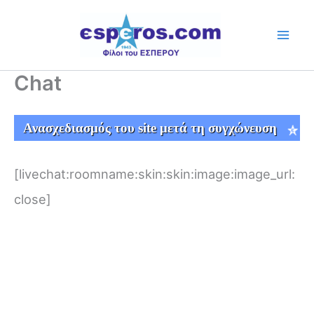
Skip
to
content
Chat
Ανασχεδιασμός του site μετά τη συγχώνευση
[livechat:roomname:skin:skin:image:image_url:
close]