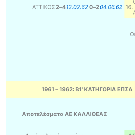
ΑΤΤΙΚΟΣ
2
–
4
12.02.62
0
–
2
04.06.62
16
.
Οι
1961 – 1962: B1' ΚΑΤΗΓΟΡΙΑ ΕΠΣΑ
Αποτελέσματα AE ΚΑΛΛΙΘΕΑΣ