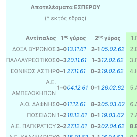
Αποτελέσματα ΕΣΠΕΡΟΥ
(* εκτός έδρας)
ος
ος
Αντίπαλος
1
γύρος
2
γύρος
1
.
ΔΟΞΑ ΒΥΡΩΝΟΣ
3
–
0
13.11.61
2
–
1
05.02.62
2
.
ΠΑΛΛΑΥΡΕΩΤΙΚΟΣ
0
–
3
20.11.61
1
–
3
12.02.62
3
.
ΕΘΝΙΚΟΣ ΑΣΤΗΡ
0
–
1
27.11.61
0
–
2
19.02.62
4
.
Α.Ε.
1
–
0
04.12.61
0
–
1
26.02.62
5
.
ΑΜΠΕΛΟΚΗΠΩΝ
Α.Ο. ΔΑΦΝΗΣ
0
–
0
11.12.61
8
–
2
05.03.62
6
.
ΠΟΣΕΙΔΩΝ
1
–
2
18.12.61
0
–
1
19.03.62
7
.
Α.Ε. ΠΑΓΚΡΑΤΙΟΥ
2
–
2
27.12.61
0
–
2
02.04.62
8
.