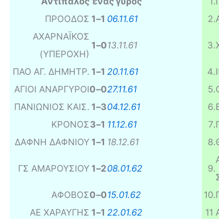
Αντίπαλος
ένας γύρος
1
.
ΠΡΟΟΔΟΣ
1
–
1
06.11.61
2
.
ΑΧΑΡΝΑΪΚΟΣ
1
–
0
13.11.61
3
.
(ΥΠΕΡΟΧΗ)
ΠΑΟ ΑΓ. ΔΗΜΗΤΡ.
1
–
1
20.11.61
4
.
ΑΓΙΟΙ ΑΝΑΡΓΥΡΟΙ
0
–
0
27.11.61
5
.
ΠΑΝΙΩΝΙΟΣ ΚΑΙΣ.
1
–
3
04.12.61
6
.
ΚΡΟΝΟΣ
3
–
1
11.12.61
7
.
ΔΑΦΝΗ ΔΑΦΝΙΟΥ
1
–
1
18.12.61
8
.
ΓΣ ΑΜΑΡΟΥΣΙΟΥ
1
–
2
08.01.62
9
.
ΑΦΟΒΟΣ
0
–
0
15.01.62
10
.
ΑΕ ΧΑΡΑΥΓΗΣ
1
–
1
22.01.62
11