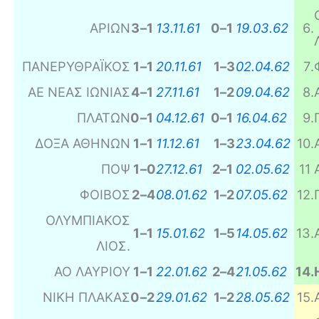
ΑΡΙΩΝ
3
–
1
13.11.61
0
–
1
19.03.62
6
.
ΠΑΝΕΡΥΘΡΑΪΚΟΣ
1
–
1
20.11.61
1
–
3
02.04.62
7
.
ΑΕ ΝΕΑΣ ΙΩΝΙΑΣ
4
–
1
27.11.61
1
–
2
09.04.62
8
.
ΠΛΑΤΩΝ
0
–
1
04.12.61
0
–
1
16.04.62
9
.
ΔΟΞΑ ΑΘΗΝΩΝ
1
–
1
11.12.61
1
–
3
23.04.62
10
.
ΠΟΨ
1
–
0
27.12.61
2
–
1
02.05.62
11
ΦΟΙΒΟΣ
2
–
4
08.01.62
1
–
2
07.05.62
12
.
ΟΛΥΜΠΙΑΚΟΣ
1
–
1
15.01.62
1
–
5
14.05.62
13
.
ΛΙΟΣ.
ΑΟ ΛΑΥΡΙΟΥ
1
–
1
22.01.62
2
–
4
21.05.62
14
.
ΝΙΚΗ ΠΛΑΚΑΣ
0
–
2
29.01.62
1
–
2
28.05.62
15
.