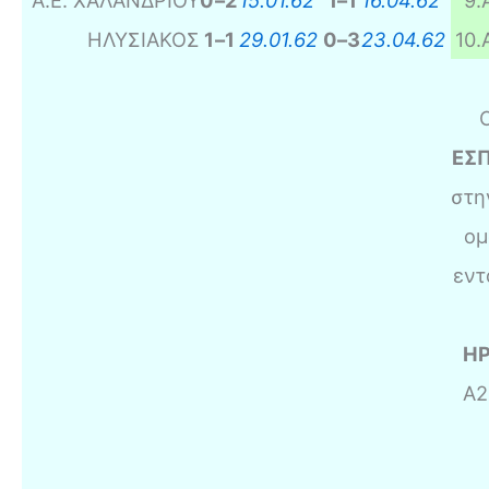
Α.Ε. ΧΑΛΑΝΔΡΙΟΥ
0
–
2
15.01.62
1
–
1
16.04.62
9
.
ΗΛΥΣΙΑΚΟΣ
1
–
1
29.01.62
0
–
3
23.04.62
10
.
Ο
ΕΣ
στη
ομ
εντ
ΗΡ
Α2