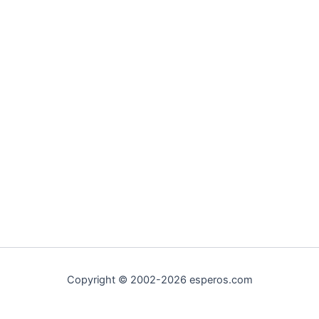
Copyright © 2002-2026 esperos.com